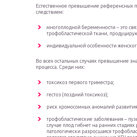
Естественное превышение референсных п
следствием:
многоплодной беременности – это свя
трофобластической ткани, продуциру
индивидуальной особенности женског
Во всех остальных случаях превышение зн
процесса. Среди них:
токсикоз первого триместра;
гестоз (поздний токсикоз);
риск хромосомных аномалий развития
трофобластические заболевания – пу
случае плод гибнет на ранних стадиях 
патологически разросшаяся трофоблас