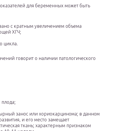
оказателей для беременных может быть
зано с кратным увеличением объема
ющей ХГЧ;
о цикла.
ачений говорит о наличии патологического
 плода;
зырный занос или хориокарцинома; в данном
развития, и его место замещает
тическая ткань; характерным признаком