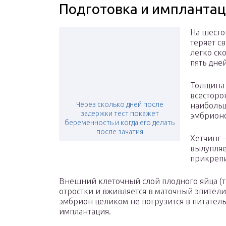
Подготовка и импланта
На шесто
теряет с
легко ск
пять дней
Толщина 
всесторо
Через сколько дней после
наибольш
задержки тест покажет
эмбрион
беременность и когда его делать
после зачатия
Хетчинг 
вылупляе
прикрепи
Внешний клеточный слой плодного яйца (
отростки и вживляется в маточный эпители
эмбрион целиком не погрузится в питател
имплантация.