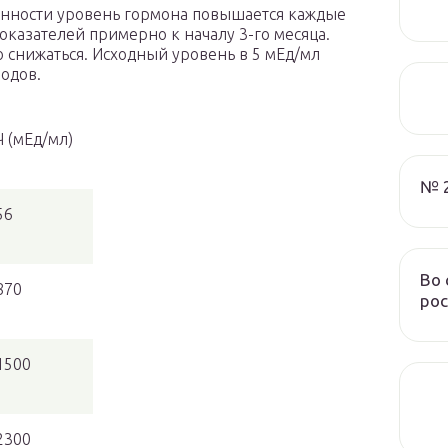
нности уровень гормона повышается каждые
 показателей примерно к началу 3-го месяца.
 снижаться. Исходный уровень в 5 мЕд/мл
родов.
 (мЕд/мл)
№ 
56
Во 
870
рос
1500
2300