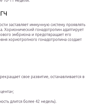
е 10-11 недели.
ХГЧ
сти заставляет иммунную систему проявлять
а. Хорионический гонадотропин адаптирует
нового эмбриона и предотвращает его
вня хориотропного гонадотропина создает
рекращает свое развитие, останавливается в
цента»;
ть длится более 42 недель).