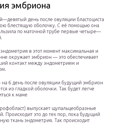
ция эмбриона
й—девятый день после овуляции бластоциста
вою блестящую оболочку. С её помощью она
ользила по маточной трубе первые четыре—
.
эндометрия в этот момент максимальная и
нне окружает эмбрион — это обеспечивает
ий контакт между эндометрием и
ом.
– на 6 день после овуляции будущий эмбрион
тся из гладкой оболочки. Так будет легче
ться к маме
трофобласт) выпускает щупальцеобразные
й. Происходит это до тех пор, пока будущий
ьную ткань эндометрия. Так происходит