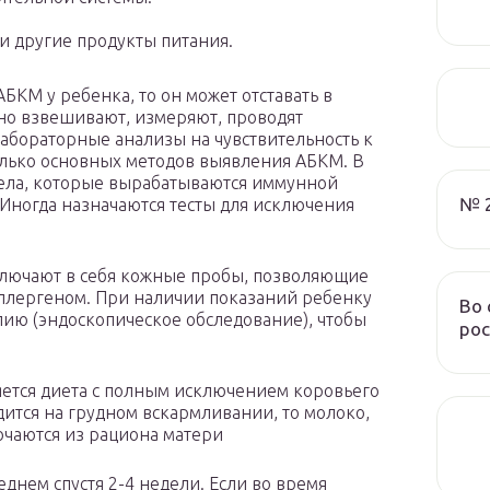
и другие продукты питания.
КМ у ребенка, то он может отставать в
ьно взвешивают, измеряют, проводят
абораторные анализы на чувствительность к
олько основных методов выявления АБКМ. В
ела, которые вырабатываются иммунной
№ 
 Иногда назначаются тесты для исключения
лючают в себя кожные пробы, позволяющие
аллергеном. При наличии показаний ребенку
Во 
пию (эндоскопическое обследование), чтобы
рос
яется диета с полным исключением коровьего
дится на грудном вскармливании, то молоко,
чаются из рациона матери
еднем спустя 2-4 недели. Если во время