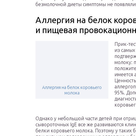
безмолочной диеты симптомы не появлялись
Аллергия на белок коров
и пищевая провокационн
Прик-тес
из самых
подтверж
молоку: 
положите
имеется 
Ценность
аллергоп
Аллергия на белок коровьего
95%. Доп
молока
диагност
коровьег
Однако у небольшой части детей при отриц
сывороточных IgE все же развиваются кли
белки коровьего молока. Поэтому у таких б