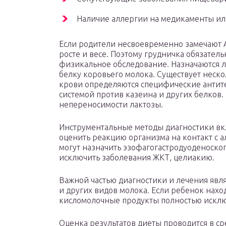
Наличие аллергии на медикаменты ил
Если родители несвоевременно замечают АБ
росте и весе. Поэтому грудничка обязател
физикальное обследование. Назначаются л
белку коровьего молока. Существует неск
крови определяются специфические антит
системой против казеина и других белков.
непереносимости лактозы.
Инструментальные методы диагностики вк
оценить реакцию организма на контакт с 
могут назначить эзофагогастродуоденоско
исключить заболевания ЖКТ, целиакию.
Важной частью диагностики и лечения явл
и других видов молока. Если ребенок нахо
кисломолочные продукты полностью исклю
Оценка результатов диеты проводится в ср