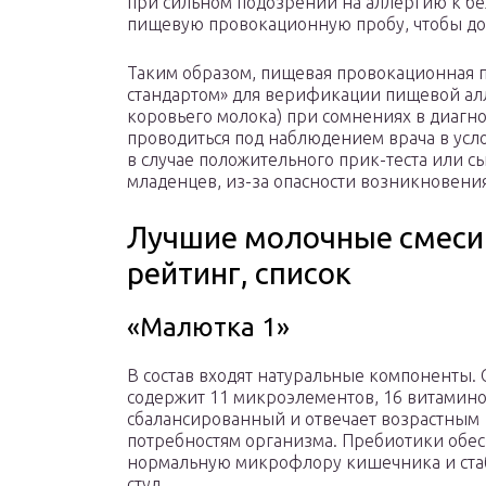
при сильном подозрении на аллергию к бе
пищевую провокационную пробу, чтобы док
Таким образом, пищевая провокационная пр
стандартом» для верификации пищевой алл
коровьего молока) при сомнениях в диагн
проводиться под наблюдением врача в усл
в случае положительного прик-теста или с
младенцев, из-за опасности возникновени
Лучшие молочные смеси
рейтинг, список
«Малютка 1»
В состав входят натуральные компоненты. 
содержит 11 микроэлементов, 16 витамино
сбалансированный и отвечает возрастным
потребностям организма. Пребиотики обе
нормальную микрофлору кишечника и ст
стул.