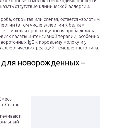
лку коровьего молока необходимо провести
азать отсутствие клинической аллергии.
оба, открытая или слепая, остается «золотым
ергии (в том числе аллергии к белкам
озе. Пищевая провокационная проба должна
овиях палаты интенсивной терапии, особенно
ывороточных IgE к коровьему молоку и у
я аллергических реакций немедленного типа.
 для новорожденных –
Смесь
в. Состав
спечивают
абильный