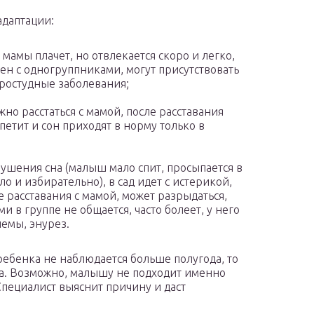
адаптации:
мамы плачет, но отвлекается скоро и легко,
ен с одногруппниками, могут присутствовать
простудные заболевания;
жно расстаться с мамой, после расставания
етит и сон приходят в норму только в
рушения сна (малыш мало спит, просыпается в
ло и избирательно), в сад идет с истерикой,
е расставания с мамой, может разрыдаться,
ми в группе не общается, часто болеет, у него
емы, энурез.
ребенка не наблюдается больше полугода, то
а. Возможно, малышу не подходит именно
 Специалист выяснит причину и даст