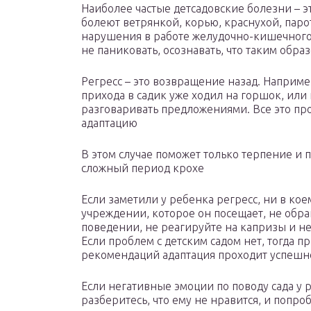
Наиболее частые детсадовские болезни – э
болеют ветрянкой, корью, краснухой, парот
нарушения в работе желудочно-кишечного 
не паниковать, осознавать, что таким обра
Регресс – это возвращение назад. Например
прихода в садик уже ходил на горшок, или н
разговаривать предложениями. Все это пр
адаптацию
В этом случае поможет только терпение 
сложный период крохе
Если заметили у ребенка регресс, ни в кое
учреждении, которое он посещает, не обр
поведении, не реагируйте на капризы и н
Если проблем с детским садом нет, тогда
рекомендаций адаптация проходит успешн
Если негативные эмоции по поводу сада у 
разберитесь, что ему не нравится, и попро