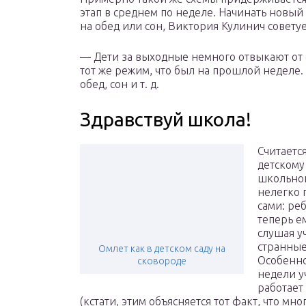
этап в среднем по неделе. Начинать новый 
на обед или сон, Виктория Кулинич советуе
— Дети за выходные немного отвыкают от с
тот же режим, что был на прошлой неделе. 
обед, сон и т. д.
Здравствуй школа!
Считаетс
детскому
школьной
нелегко 
сами: ре
теперь е
слушая уч
странные
Омлет как в детском саду на
Особенно
сковороде
недели у
работает
(кстати, этим объясняется тот факт, что м