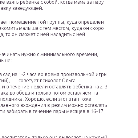
 взять ребенка с собой, когда мама за пару
равку заведующей.
ает помещение той группы, куда определен
акомить малыша с тем местом, куда он скоро
а, то он сможет с ней наладить с ней
 начинать нужно с минимального времени,
льше:
 сад на 1-2 часа во время произвольной игры
ятий), — советует психолог Ольга
 и в течение недели оставлять ребенка на 2-3
ака до обеда и только потом оставляем на
 полдника. Хорошо, если этот этап тоже
 плавного вхождения в режим можно оставлять
ти забирать в течение пары месяцев в 16-17
воспитатель, только она выделяет на каждый