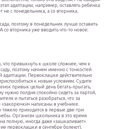
этап адаптации, например, оставлять ребенка
т не с понедельника, а со вторника.
ада, поэтому в понедельник лучше оставить
А со вторника уже вводить что-то новое:
я, что привыкнуть к школе сложнее, чем к
 саду, поэтому начнем именно с тонкостей
 адаптации. Первоклашке действительно
приспособиться к новым условиям. Судите
бенок привык целый день бегать-прыгать,
му нужно полдня спокойно сидеть за партой,
ителя и пытаться разобраться, что за
 «закорючки» написаны в учебнике.
 тяжело приходится в первые две-три
чебы. Организм школьника в это время
 на полную, иногда даже «зашкаливает»
ногие первоклашки в сентябре болеют).