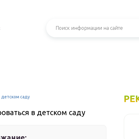
х
РЕ
в детском саду
оваться в детском саду
жание: