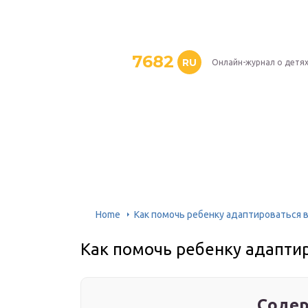
7682
RU
Онлайн-журнал о детя
Home
Как помочь ребенку адаптироваться 
Как помочь ребенку адаптир
Содер