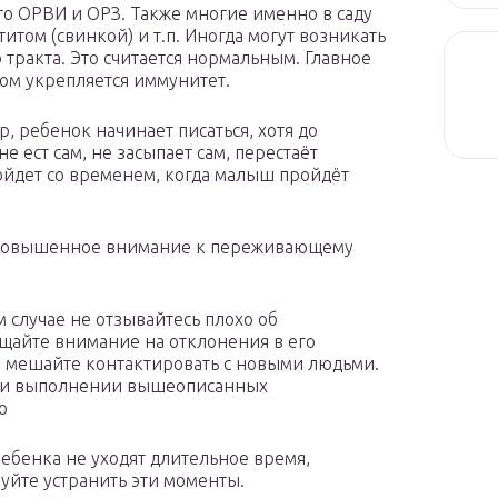
то ОРВИ и ОРЗ. Также многие именно в саду
итом (свинкой) и т.п. Иногда могут возникать
тракта. Это считается нормальным. Главное
зом укрепляется иммунитет.
, ребенок начинает писаться, хотя до
е ест сам, не засыпает сам, перестаёт
ойдет со временем, когда малыш пройдёт
и повышенное внимание к переживающему
м случае не отзывайтесь плохо об
ащайте внимание на отклонения в его
е мешайте контактировать с новыми людьми.
 при выполнении вышеописанных
о
ребенка не уходят длительное время,
буйте устранить эти моменты.