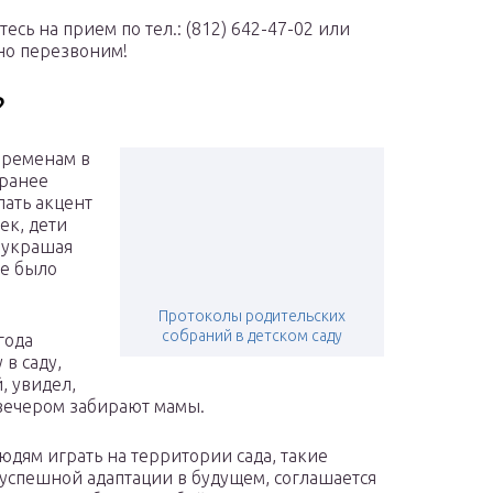
сь на прием по тел.: (812) 642-47-02 или
ьно перезвоним!
?
еременам в
аранее
лать акцент
ек, дети
риукрашая
не было
Протоколы родительских
собраний в детском саду
года
в саду,
, увидел,
х вечером забирают мамы.
юдям играть на территории сада, такие
 успешной адаптации в будущем, соглашается