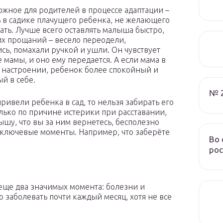
ожное для родителей в процессе адаптации –
ь в садике плачущего ребенка, не желающего
кать. Лучше всего оставлять малыша быстро,
их прощаний – весело переодели,
сь, помахали ручкой и ушли. Он чувствует
 мамы, и оно ему передается. А если мама в
настроении, ребенок более спокойный и
й в себе.
№ 
привели ребенка в сад, то нельзя забирать его
лько по причине истерики при расставании,
ышу, что вы за ним вернетесь, бесполезно
 ключевые моменты. Например, что заберёте
Во 
рос
ь еще два значимых момента: болезни и
 заболевать почти каждый месяц, хотя не все