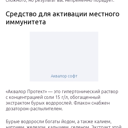
сложного, но результат вас непременно порадует.
Средство для активации местного
иммунитета
Аквалор софт
«Аквалор Протект» — это гипертонический раствор
с концентрацией соли 15 г/л, обогащенный
экстрактом бурых водорослей. Флакон снабжен
дозатором-распылителем.
Бурые водоросли богаты йодом, а также калием,
натрием, железом, кальцием, селеном. Экстракт этой