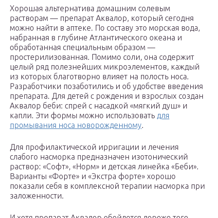
Хорошая альтернатива домашним солевым
растворам — препарат Аквалор, который сегодня
можно найти в аптеке. По составу это морская вода,
набранная в глубине Атлантического океана и
обработанная специальным образом —
простерилизованная. Помимо соли, она содержит
целый ряд полезнейших микроэлементов, каждый
из которых благотворно влияет на полость носа.
Разработчики позаботились и об удобстве введения
препарата. Для детей с рождения и взрослых создан
Аквалор беби: спрей с насадкой «мягкий душ» и
капли. Эти формы можно использовать
для
промывания носа новорожденному
.
Для профилактической ирригации и лечения
слабого насморка предназначен изотонический
раствор: «Софт», «Норм» и детская линейка «Беби».
Варианты «Форте» и «Экстра форте» хорошо
показали себя в комплексной терапии насморка при
заложенности.
И хотя препарат Аквалор обойдется дороже того