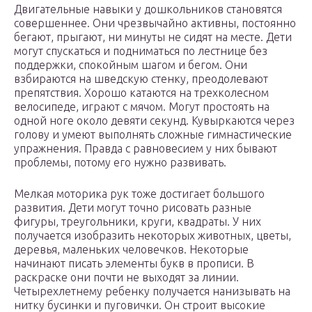
Двигательные навыки у дошкольников становятся
совершеннее. Они чрезвычайно активны, постоянно
бегают, прыгают, ни минуты не сидят на месте. Дети
могут спускаться и подниматься по лестнице без
поддержки, спокойным шагом и бегом. Они
взбираются на шведскую стенку, преодолевают
препятствия. Хорошо катаются на трехколесном
велосипеде, играют с мячом. Могут простоять на
одной ноге около девяти секунд. Кувыркаются через
голову и умеют выполнять сложные гимнастические
упражнения. Правда с равновесием у них бывают
проблемы, потому его нужно развивать.
Мелкая моторика рук тоже достигает большого
развития. Дети могут точно рисовать разные
фигуры, треугольники, круги, квадраты. У них
получается изобразить некоторых животных, цветы,
деревья, маленьких человечков. Некоторые
начинают писать элементы букв в прописи. В
раскраске они почти не выходят за линии.
Четырехлетнему ребенку получается нанизывать на
нитку бусинки и пуговички. Он строит высокие