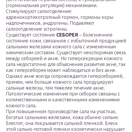
(гормональная регуляция) механизмами.
Стимулируют салоотделение:
адренокортикотропный гормон, гормоны коры
надпочечников, андрогены. Подавляют
салооотделение эстрогены.
Существует состояние
СЕБОРЕЯ
– болезненное
состояние кожи, связанное с избыточной продукцией
сальными железами кожного сала с измененным
химическим составом. Существует неоспоримая связь
между себореей и акне. Но гиперсекреции кожного
сала недостаточно для объяснения развития акне, так
как гиперсеборея может наблюдаться и без акне.
Однако акне всегда сопровождается гиперсебореей,
причем, чем больше кожного сала продуцируют
сальные железы, тем тяжелее течение акне.
Патологические изменения при себорее связаны с
количественными и качественными изменениями
кожного сала.
При повышенном производстве сала на участках,
богатых сальными железами, кожа обычно сильно
блестит, она покрывается сальной пленкой. Блеск
этой сально-потовой пленки косметически нарушает