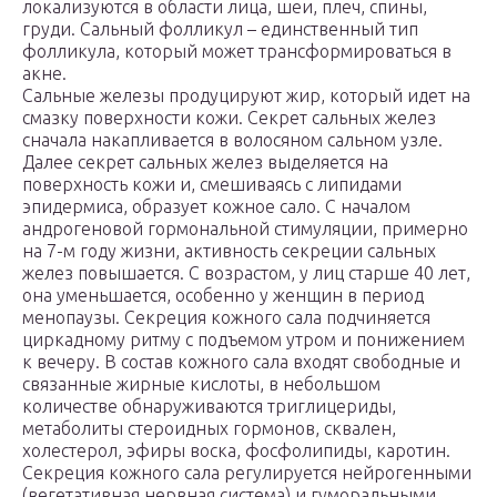
локализуются в области лица, шеи, плеч, спины,
груди. Сальный фолликул – единственный тип
фолликула, который может трансформироваться в
акне.
Сальные железы продуцируют жир, который идет на
смазку поверхности кожи. Секрет сальных желез
сначала накапливается в волосяном сальном узле.
Далее секрет сальных желез выделяется на
поверхность кожи и, смешиваясь с липидами
эпидермиса, образует кожное сало. С началом
андрогеновой гормональной стимуляции, примерно
на 7-м году жизни, активность секреции сальных
желез повышается. С возрастом, у лиц старше 40 лет,
она уменьшается, особенно у женщин в период
менопаузы. Секреция кожного сала подчиняется
циркадному ритму с подъемом утром и понижением
к вечеру. В состав кожного сала входят свободные и
связанные жирные кислоты, в небольшом
количестве обнаруживаются триглицериды,
метаболиты стероидных гормонов, сквален,
холестерол, эфиры воска, фосфолипиды, каротин.
Секреция кожного сала регулируется нейрогенными
(вегетативная нервная система) и гуморальными