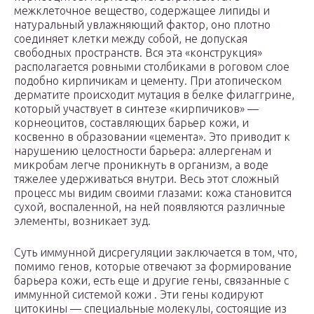
межклеточное вещество, содержащее липиды и
натуральный увлажняющий фактор, оно плотно
соединяет клетки между собой, не допуская
свободных пространств. Вся эта «конструкция»
располагается ровными столбиками в роговом слое
подобно кирпичикам и цементу. При атопическом
дерматите происходит мутация в белке филаггрине,
который участвует в синтезе «кирпичиков» —
корнеоцитов, составляющих барьер кожи, и
косвенно в образовании «цемента». Это приводит к
нарушению целостности барьера: аллергенам и
микробам легче проникнуть в организм, а воде
тяжелее удерживаться внутри. Весь этот сложный
процесс мы видим своими глазами: кожа становится
сухой, воспаленной, на ней появляются различные
элементы, возникает зуд.
Суть иммунной дисрегуляции заключается в том, что,
помимо генов, которые отвечают за формирование
барьера кожи, есть еще и другие гены, связанные с
иммунной системой кожи . Эти гены кодируют
цитокины — специальные молекулы, состоящие из