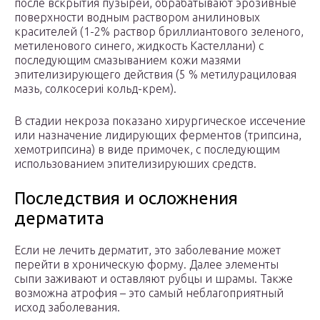
после вскрытия пузырей, обрабатывают эрозивные
поверхности водным раствором анилиновых
красителей (1-2% раствор бриллиантового зеленого,
метиленового синего, жидкость Kacтеллани) с
последующим смазыванием кожи мазями
эпителизирующего действия (5 % метилурациловая
мазь, солкосериi кольд-крем).
В стадии некроза показано хирургическое иссечение
или назначение лидирующих ферментов (трипсина,
хемотрипсина) в виде примочек, с последующим
использованием эпителизируюших средств.
Последствия и осложнения
дерматита
Если не лечить дерматит, это заболевание может
перейти в хроническую форму. Далее элементы
сыпи заживают и оставляют рубцы и шрамы. Также
возможна атрофия – это самый неблагоприятный
исход заболевания.