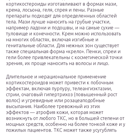
кортикостероиды изготавливают в формах мази,
крема, лосьона, геля, спрея и пены. Разные
препараты подходят для определенных областей
тела. Мази лучше наносить на грубые участки,
например ладони и подошвы, и на самые сухие —
туловище и конечности. Крем можно использовать
на многих областях, включая изгибные и
генитальные области. Для нежных зон существует
также специальная форма «крело». Пенки, спреи и
гели более привлекательны с косметической точки
зрения, их проще наносить на волосы и лицо.
Длительное и нерациональное применение
кортикостероидов может привести к побочным
эффектам, включая пурпуру, телеангиэктазии,
стрии, очаговый гипертрихоз (повышенный рост
волос) и угревидные или розацеаподобные
высыпания. Наиболее тревожный из этих
эффектов — атрофия кожи, которая может
возникнуть от любого ТКС, но в большей степени от
мощных средств, особенно на более тонкой коже и у
пожилых пациентов. ТКС может также усугублять