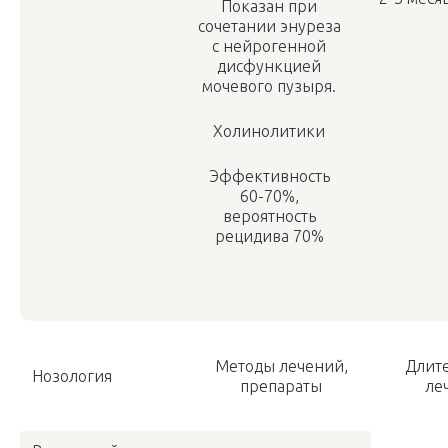
Показан при
сочетании энуреза
с нейрогенной
дисфункцией
мочевого пузыря.
Холинолитики
Эффективность
60-70%,
вероятность
рециди­ва 70%
Методы лечений,
Длите
Нозо­логия
препараты
ле