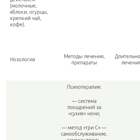
(молочные,
яблоки, огурцы,
крепкий чай,
кофе).
Методы лечения,
Длительно
Нозо­логия
препараты
лечени
Психотерапия:
— система
поощрений за
«сухие» ночи;
— метод «три С» —
самообслуживание,