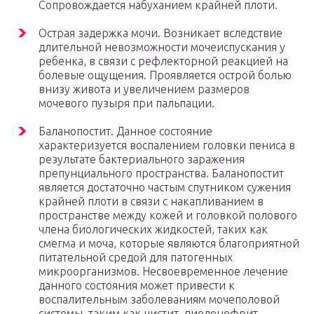
Сопровождается набуханием крайней плоти.
Острая задержка мочи. Возникает вследствие
длительной невозможности мочеиспускания у
ребенка, в связи с рефлекторной реакцией на
болевые ощущения. Проявляется острой болью
внизу живота и увеличением размеров
мочевого пузыря при пальпации.
Баланопостит. Данное состояние
характеризуется воспалением головки пениса в
результате бактериального заражения
препунциального пространства. Баланопостит
является достаточно частым спутником сужения
крайней плоти в связи с накапливанием в
пространстве между кожей и головкой полового
члена биологических жидкостей, таких как
смегма и моча, которые являются благоприятной
питательной средой для патогенных
микроорганизмов. Несвоевременное лечение
данного состояния может привести к
воспалительным заболеваниям мочеполовой
системы, таким как цистит, пиелонефрит,