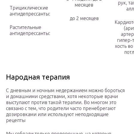
рук, та
месяцев
Трициклические
ал­
антидепрессанты:
до 2 месяцев
Кардиот
Растительные
(ари
антидепрессанты:
артер
гипер-т
хость во
пот
Народная терапия
С дневным и ночным недержанием можно бороться
и домашними средствами, хотя некоторые врачи
выступают против такой терапии. Во многом это
связано с тем, что родители часто пренебрегают
дозировками или используют неподходящие
рецепты
Мы собрали только проверенные, на которые