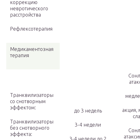
коррекцию
невротиче­ского
расстройства
Рефлексотерапия
Медикаментозная
терапия
Сонл
атак
Транквилизаторы
медле
со снотворным
эффектом:
акция,
до 3 недель
сл
Транквилизаторы
3-4 недели
без снотворного
Сонл
эффекта:
атакси
3-4 недели до 2