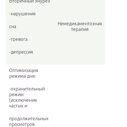
Вто­ричный энурез
-нару­шения
Немедикаментозная
сна
терапия
-тре­вога
-де­прес­сия
Оптимизация
режима дня:
-охранительный
режим
(исключение
частых и
продолжительных
просмотров