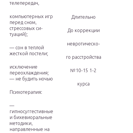
телепередач,
компьютерных игр
Длительно
перед сном,
стрессовых си­
До коррекции
туаций);
невротическо-
— сон в теплой
жесткой постели;
го расстрой­ства
исключение
№10-15 1-2
переохлаждения;
— не будить ночью
курса
Психотерапия:
—
гипносуггестивные
и бихевиоральные
мето­дики,
направленные на