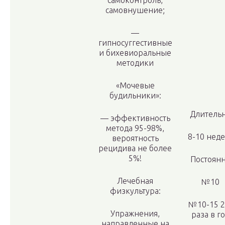
само­контроль,
самовнушение;
—
гипносуггестивные
и бихевиоральные
методики
«Мочевые
будильники»:
Длитель
— эффективность
метода 95-98%,
8-10 неде
вероятность
рецидива не более
5%!
Постоян
Лечебная
№10
физкультура:
№10-15 2
Упражнения,
раза в г
направленные на