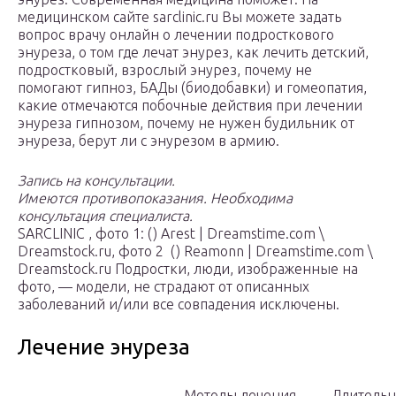
медицинском сайте sarclinic.ru Вы можете задать
вопрос врачу онлайн о лечении подросткового
энуреза, о том где лечат энурез, как лечить детский,
подростковый, взрослый энурез, почему не
помогают гипноз, БАДы (биодобавки) и гомеопатия,
какие отмечаются побочные действия при лечении
энуреза гипнозом, почему не нужен будильник от
энуреза, берут ли с энурезом в армию.
Запись на консультации.
Имеются противопоказания. Необходима
консультация специалиста.
SARCLINIC , фото 1: () Arest | Dreamstime.com \
Dreamstock.ru, фото 2 () Reamonn | Dreamstime.com \
Dreamstock.ru Подростки, люди, изображенные на
фото, — модели, не страдают от описанных
заболеваний и/или все совпадения исключены.
Лечение энуреза
Методы лечения,
Длительн