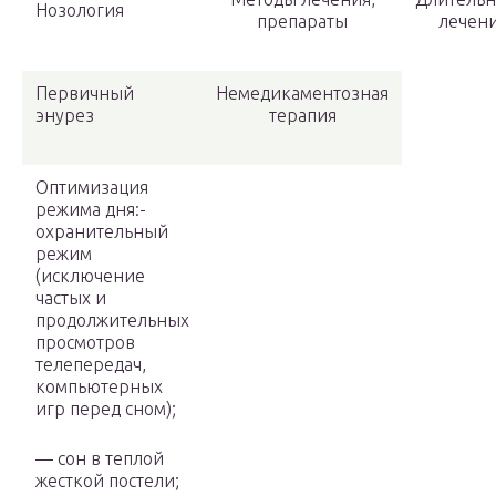
Нозо­логия
препараты
лечен
Пер­вичный
Немедикаментозная
энурез
терапия
Оптимизация
режима дня:-
охранительный
режим
(исключение
частых и
продолжительных
просмотров
телепередач,
компьютерных
игр перед сном);
— сон в теплой
жесткой постели;