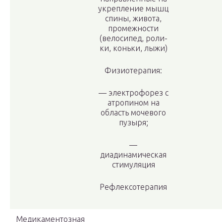
укрепление мышц
спины, живота,
промежности
(велосипед, роли­
ки, коньки, лыжи)
Физиотерапия:
— электрофорез с
атропином на
область моче­вого
пузыря;
—
диадинамическая
стимуляция
Рефлексотерапия
Медикаментозная