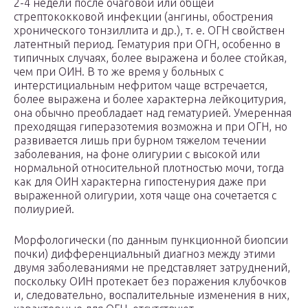
2-4 недели после очаговой или общей
стрептококковой инфекции (ангины, обострения
хронического тонзиллита и др.), т. е. ОГН свойствен
латентный период. Гематурия при ОГН, особенно в
типичных случаях, более выражена и более стойкая,
чем при ОИН. В то же время у больных с
интерстициальным нефритом чаще встречается,
более выражена и более характерна лейкоцитурия,
она обычно преобладает над гематурией. Умеренная
преходящая гиперазотемия возможна и при ОГН, но
развивается лишь при бурном тяжелом течении
заболевания, на фоне олигурии с высокой или
нормальной относительной плотностью мочи, тогда
как для ОИН характерна гипостенурия даже при
выраженной олигурии, хотя чаще она сочетается с
полиурией.
Морфологически (по данным пункционной биопсии
почки) дифференциальный диагноз между этими
двумя заболеваниями не представляет затруднений,
поскольку ОИН протекает без поражения клубочков
и, следовательно, воспалительные изменения в них,