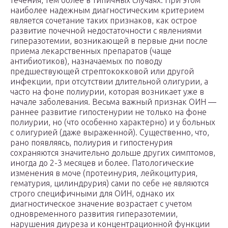
течения, тем более в типичных случаях. При этом
наиболее надежным диагностическим критерием
является сочетание таких признаков, как острое
развитие почечной недостаточности с явлениями
гиперазотемии, возникающей в первые дни после
приема лекарственных препаратов (чаще
антибиотиков), назначаемых по поводу
предшествующей стрептококковой или другой
инфекции, при отсутствии длительной олигурии, а
часто на фоне полиурии, которая возникает уже в
начале заболевания. Весьма важный признак ОИН —
раннее развитие гипостенурии не только на фоне
полиурии, но (что особенно характерно) и у больных
с олигурией (даже выраженной). Существенно, что,
рано появляясь, полиурия и гипостенурия
сохраняются значительно дольше других симптомов,
иногда до 2-3 месяцев и более. Патологические
изменения в моче (протеинурия, лейкоцитурия,
гематурия, цилиндрурия) сами по себе не являются
строго специфичными для ОИН, однако их
диагностическое значение возрастает с учетом
одновременного развития гиперазотемии,
нарушения диуреза и концентрационной функции