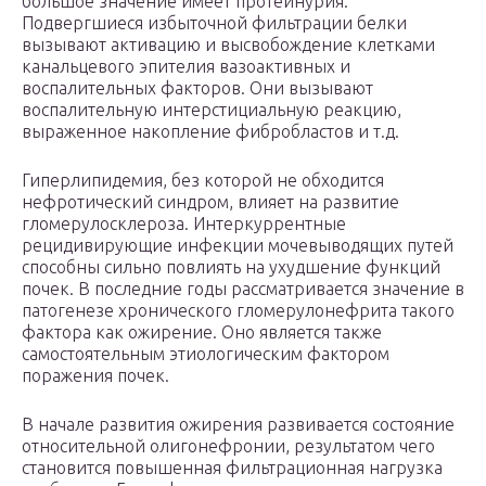
большое значение имеет протеинурия.
Подвергшиеся избыточной фильтрации белки
вызывают активацию и высвобождение клетками
канальцевого эпителия вазоактивных и
воспалительных факторов. Они вызывают
воспалительную интерстициальную реакцию,
выраженное накопление фибробластов и т.д.
Гиперлипидемия, без которой не обходится
нефротический синдром, влияет на развитие
гломерулосклероза. Интеркуррентные
рецидивирующие инфекции мочевыводящих путей
способны сильно повлиять на ухудшение функций
почек. В последние годы рассматривается значение в
патогенезе хронического гломерулонефрита такого
фактора как ожирение. Оно является также
самостоятельным этиологическим фактором
поражения почек.
В начале развития ожирения развивается состояние
относительной олигонефронии, результатом чего
становится повышенная фильтрационная нагрузка