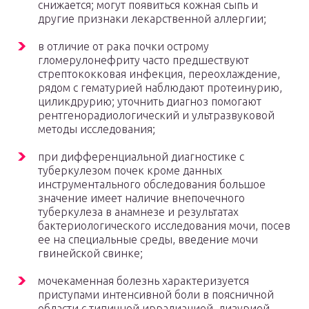
снижается; могут появиться кожная сыпь и
другие признаки лекарственной аллергии;
в отличие от рака почки острому
гломерулонефриту часто предшествуют
стрептококковая инфекция, переохлаждение,
рядом с гематурией наблюдают протеинурию,
циликдрурию; уточнить диагноз помогают
рентгенорадиологический и ультразвуковой
методы исследования;
при дифференциальной диагностике с
туберкулезом почек кроме данных
инструментального обследования большое
значение имеет наличие внепочечного
туберкулеза в анамнезе и результатах
бактериологического исследования мочи, посев
ее на специальные среды, введение мочи
гвинейской свинке;
мочекаменная болезнь характеризуется
приступами интенсивной боли в поясничной
области с типичной иррадиацией, дизурией,