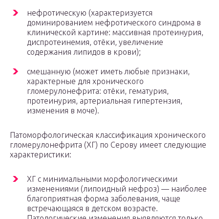
нефротическую (характеризуется
доминированием нефротического синдрома в
клинической картине: массивная протеинурия,
диспротеинемия, отёки, увеличение
содержания липидов в крови);
смешанную (может иметь любые признаки,
характерные для хронического
гломерулонефрита: отёки, гематурия,
протеинурия, артериальная гипертензия,
изменения в моче).
Патоморфологическая классификация хронического
гломерулонефрита (ХГ) по Серову имеет следующие
характеристики:
ХГ с минимальными морфологическими
изменениями (липоидный нефроз) — наиболее
благоприятная форма заболевания, чаще
встречающаяся в детском возрасте.
Патологические изменения выявляются только