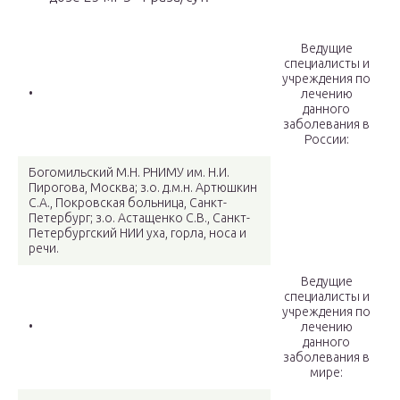
Ведущие
специалисты и
учреждения по
•
лечению
данного
заболевания в
России:
Богомильский М.Н. РНИМУ им. Н.И.
Пирогова, Москва; з.о. д.м.н. Артюшкин
С.А., Покровская больница, Санкт-
Петербург; з.о. Астащенко С.В., Санкт-
Петербургский НИИ уха, горла, носа и
речи.
Ведущие
специалисты и
учреждения по
•
лечению
данного
заболевания в
мире: