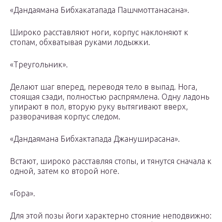
«Дандаямана Бибхакатапада Пашчмоттанасана».
Широко расставляют ноги, корпус наклоняют к
стопам, обхватывая руками лодыжки.
«Треугольник».
Делают шаг вперед, переводя тело в выпад. Нога,
стоящая сзади, полностью распрямлена. Одну ладонь
упирают в пол, вторую руку вытягивают вверх,
разворачивая корпус следом.
«Дандаямана Бибхактапада Джануширасана».
Встают, широко расставляя стопы, и тянутся сначала к
одной, затем ко второй ноге.
«Гора».
Для этой позы йоги характерно стояние неподвижно: