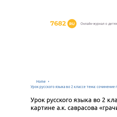
7682
RU
Онлайн-журнал о детя
Home
Урок русского языка во 2 классе тема: сочинение 
Урок русского языка во 2 кл
картине а.к. саврасова «гра