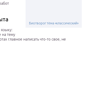
работ
ыта
Биотворог тёма «классический»
 языку:
 на тему
отах главное написать что-то свое, не