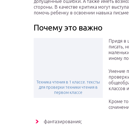
допущенные ошибки. А также иметь возмож
стороны. В качестве критика могут выступа
помочь ребенку в освоении навыка письм
Почему это важно
Придя в 
писать, 
маленьки
иному по
Умение п
проверки
Техника чтения в 1 классе. тексты
общеобра
для проверки техники чтения в
классов 
первом классе
Кроме то
сочинени
фантазирования;