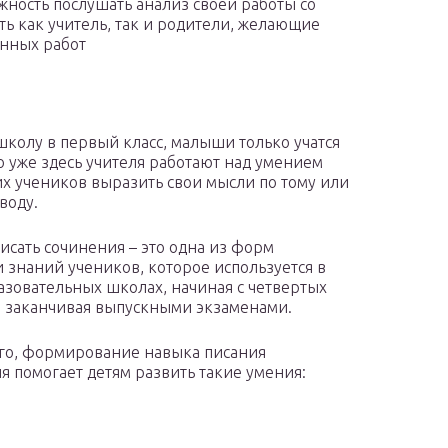
ность послушать анализ своей работы со
ть как учитель, так и родители, желающие
енных работ
школу в первый класс, малыши только учатся
но уже здесь учителя работают над умением
х учеников выразить свои мысли по тому или
воду.
исать сочинения – это одна из форм
 знаний учеников, которое используется в
зовательных школах, начиная с четвертых
и заканчивая выпускными экзаменами.
го, формирование навыка писания
я помогает детям развить такие умения: