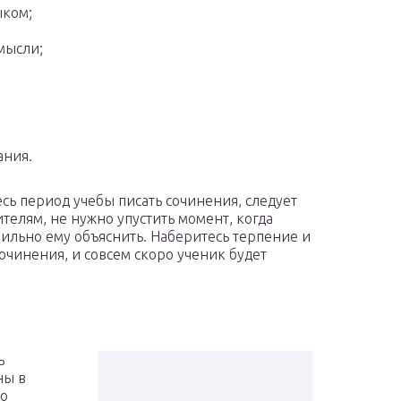
ыком;
мысли;
ания.
есь период учебы писать сочинения, следует
ителям, не нужно упустить момент, когда
вильно ему объяснить. Наберитесь терпение и
очинения, и совсем скоро ученик будет
ь
ны в
до