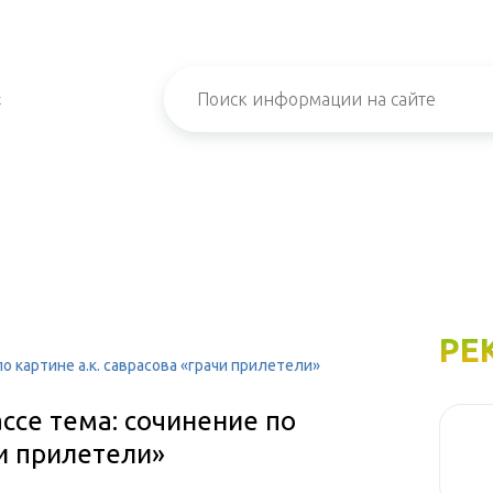
х
РЕ
по картине а.к. саврасова «грачи прилетели»
ассе тема: сочинение по
чи прилетели»