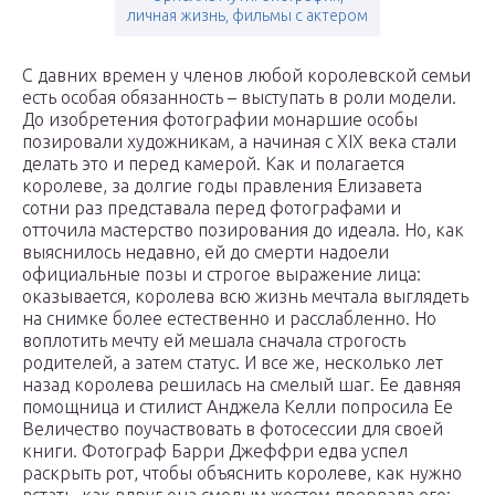
личная жизнь, фильмы с актером
С давних времен у членов любой королевской семьи
есть особая обязанность – выступать в роли модели.
До изобретения фотографии монаршие особы
позировали художникам, а начиная с XIX века стали
делать это и перед камерой. Как и полагается
королеве, за долгие годы правления Елизавета
сотни раз представала перед фотографами и
отточила мастерство позирования до идеала. Но, как
выяснилось недавно, ей до смерти надоели
официальные позы и строгое выражение лица:
оказывается, королева всю жизнь мечтала выглядеть
на снимке более естественно и расслабленно. Но
воплотить мечту ей мешала сначала строгость
родителей, а затем статус. И все же, несколько лет
назад королева решилась на смелый шаг. Ее давняя
помощница и стилист Анджела Келли попросила Ее
Величество поучаствовать в фотосессии для своей
книги. Фотограф Барри Джеффри едва успел
раскрыть рот, чтобы объяснить королеве, как нужно