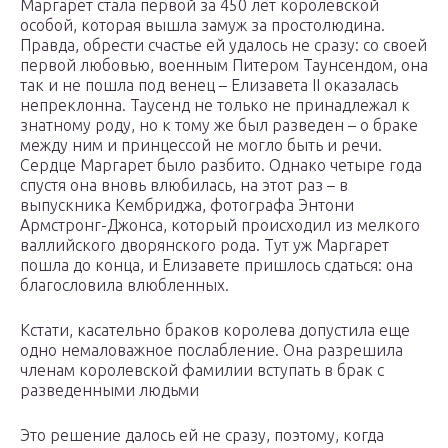
Маргарет стала первой за 450 лет королевской
особой, которая вышла замуж за простолюдина.
Правда, обрести счастье ей удалось не сразу: со своей
первой любовью, военным Питером Таунсендом, она
так и не пошла под венец – Елизавета II оказалась
непреклонна. Таусенд не только не принадлежал к
знатному роду, но к тому же был разведен – о браке
между ним и принцессой не могло быть и речи.
Сердце Маргарет было разбито. Однако четыре года
спустя она вновь влюбилась, на этот раз – в
выпускника Кембриджа, фотографа Энтони
Армстронг-Джонса, который происходил из мелкого
валлийского дворянского рода. Тут уж Маргарет
пошла до конца, и Елизавете пришлось сдаться: она
благословила влюбленных.
Кстати, касательно браков королева допустила еще
одно немаловажное послабление. Она разрешила
членам королевской фамилии вступать в брак с
разведенными людьми
Это решение далось ей не сразу, поэтому, когда