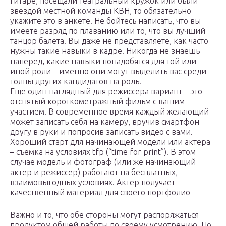
гитаре, посещали театральный кружок или были
звездой местной команды КВН, то обязательно
укажите это в анкете. Не бойтесь написать, что вы
имеете разряд по плаванию или то, что вы лучший
танцор балета. Вы даже не представляете, как часто
нужны такие навыки в кадре. Никогда не знаешь
наперед, какие навыки понадобятся для той или
иной роли – именно они могут выделить вас среди
толпы других кандидатов на роль.
Еще один наглядный для режиссера вариант – это
отснятый короткометражный фильм с вашим
участием. В современное время каждый желающий
может записать себя на камеру, вручив смартфон
другу в руки и попросив записать видео с вами.
Хороший старт для начинающей модели или актера
– съемка на условиях tfp (“time for print”). В этом
случае модель и фотограф (или же начинающий
актер и режиссер) работают на бесплатных,
взаимовыгодных условиях. Актер получает
качественный материал для своего портфолио
Важно и то, что обе стороны могут распоряжаться
продуктом общей работы по своему усмотрению. По