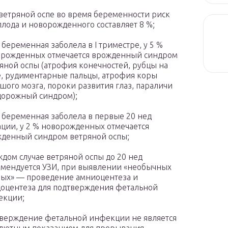
ветряной оспе во время беременности риск
плода и новорожденного составляет 8 %;
 беременная заболела в I триместре, у 5 %
рожденных отмечается врожденный синдром
яной оспы (атрофия конечностей, рубцы на
, рудиментарные пальцы, атрофия коры
шого мозга, пороки развития глаз, параличи
дорожный синдром);
 беременная заболела в первые 20 нед
ации, у 2 % новорожденных отмечается
денный синдром ветряной оспы;
ждом случае ветряной оспы до 20 нед
мендуется УЗИ, при выявлении «необычных
ых» — проведение амниоцентеза и
оцентеза для подтверждения фетальной
екции;
верждение фетальной инфекции не является