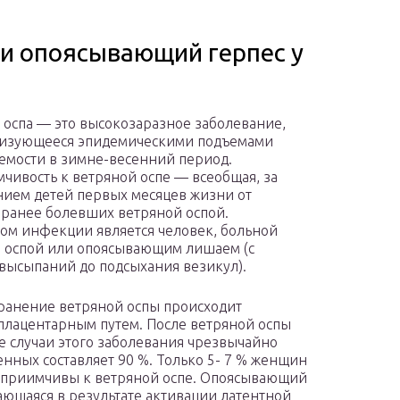
 и опоясывающий герпес у
 оспа — это высокозаразное заболевание,
ризующееся эпидемическими подъемами
емости в зимне-весенний период.
чивость к ветряной оспе — всеобщая, за
ием детей первых месяцев жизни от
 ранее болевших ветряной оспой.
ом инфекции является человек, больной
 оспой или опоясывающим лишаем (с
высыпаний до подсыхания везикул).
ранение ветряной оспы происходит
плацентарным путем. После ветряной оспы
е случаи этого заболевания чрезвычайно
енных составляет 90 %. Только 5- 7 % женщин
осприимчивы к ветряной оспе. Опоясывающий
ающаяся в результате активации латентной