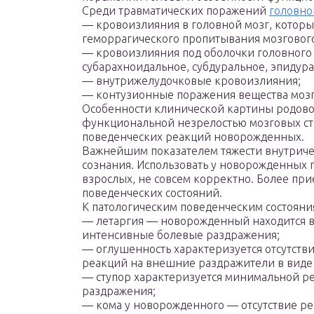
Среди травматических поражений
головно
— кровоизлияния в головной мозг, которые
геморрагического пропитывания мозгового
— кровоизлияния под оболочки головного 
субарахноидальное, субдуральное, эпидур
— внутрижелудочковые кровоизлияния;
— контузионные поражения вещества мозг
Особенности клинической картины родово
функциональной незрелостью мозговых ст
поведенческих реакций новорожденных.
Важнейшим показателем тяжести внутриче
сознания. Использовать у новорожденных 
взрослых, не совсем корректно. Более пр
поведенческих состояний.
К патологическим поведенческим состояни
— летаргия — новорожденный находится в с
интенсивные болевые раздражения;
— оглушенность характеризуется отсутств
реакций на внешние раздражители в виде
— ступор характеризуется минимальной 
раздражения;
— кома у новорожденного — отсутствие р