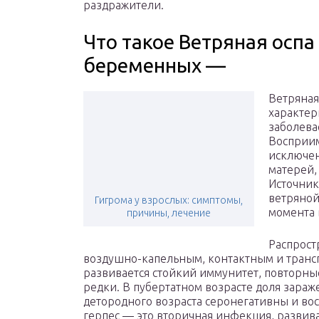
раздражители.
Что такое Ветряная оспа
беременных —
Ветряная
характе
заболева
Восприим
исключен
матерей,
Источник
ветряной
Гигрома у взрослых: симптомы,
момента 
причины, лечение
Распрост
воздушно-капельным, контактным и транс
развивается стойкий иммунитет, повторны
редки. В пубертатном возрасте доля зараж
детородного возраста серонегативны и в
герпес — это вторичная инфекция, развив