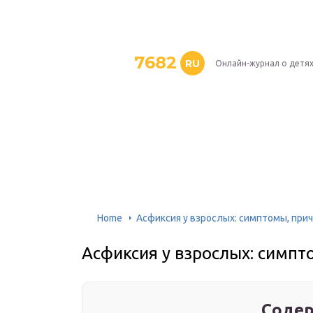
7682
RU
Онлайн-журнал о детя
Home
Асфиксия у взрослых: симптомы, при
Асфиксия у взрослых: симпт
Содер