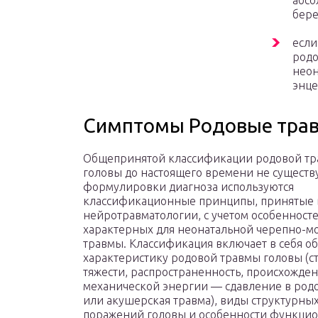
абсо
бере
если
родо
неон
энце
Симптомы Родовые трав
Общепринятой классификации родовой т
головы до настоящего времени не существу
формулировки диагноза используются
классификационные принципы, принятые 
нейротравматологии, с учетом особенносте
характерных для неонатальной черепно-м
травмы. Классификация включает в себя 
характеристику родовой травмы головы (с
тяжести, распространенность, происхожде
механической энергии — сдавление в родо
или акушерская травма), виды структурны
поражений головы и особенности функцио