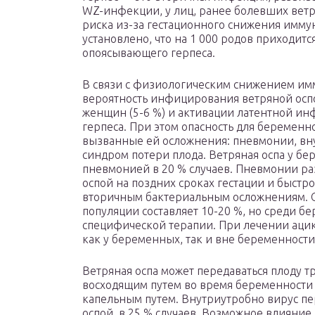
WZ-инфекции, у лиц, ранее болевших ветр
риска из-за гестационного снижения имму
установлено, что на 1 000 родов приходится
опоясывающего герпеса.
В связи с физиологическим снижением имм
вероятность инфицирования ветряной осп
женщин (5-6 %) и активации латентной и
герпеса. При этом опасность для беременн
вызванные ей осложнения: пневмонии, вн
синдром потери плода. Ветряная оспа у б
пневмонией в 20 % случаев. Пневмонии р
оспой на поздних сроках гестации и быстр
вторичным бактериальным осложнениям. С
популяции составляет 10-20 %, но среди б
специфической терапии. При лечении ацик
как у беременных, так и вне беременности
Ветряная оспа может передаваться плоду 
восходящим путем во время беременности 
капельным путем. Внутриутробно вирус пе
оспой, в 25 % случаев. Возможное влияние