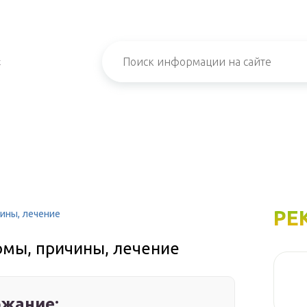
х
РЕ
чины, лечение
омы, причины, лечение
жание: