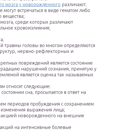
го мозга у новорожденного
различают:
 могут встречаться в виде гематом либо
 вещества;
мозга, среди которых различают
альное кровоизлияния;
а.
й травмы головы во многом определяются
руктур, нервно-рефлекторных и
репных повреждений является состояние
градацию нарушений сознания, принятую у
иемлемой является оценка так называемых
ям относят следующие:
остоянии сна, просыпается в ответ на
ием периодов пробуждения с сохранением
 изменения выражения лица;
реакцией новорожденного на внешние
еакций на интенсивные болевые