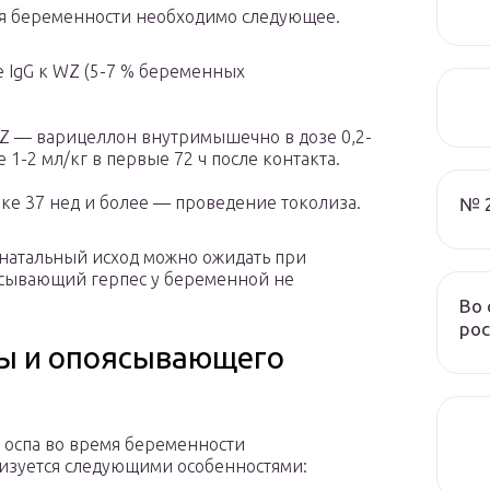
мя беременности необходимо следующее.
 IgG к WZ (5-7 % беременных
Z — варицеллон внутримышечно в дозе 0,2-
 1-2 мл/кг в первые 72 ч после контакта.
ке 37 нед и более — проведение токолиза.
№ 
инатальный исход можно ожидать при
ясывающий герпес у беременной не
Во 
рос
ы и опоясывающего
 оспа во время беременности
изуется следующими особенностями: