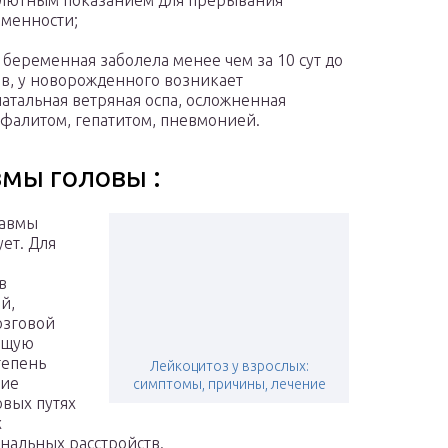
лютным показанием для прерывания
менности;
 беременная заболела менее чем за 10 сут до
в, у новорожденного возникает
атальная ветряная оспа, осложненная
фалитом, гепатитом, пневмонией.
мы головы :
равмы
ет. Для
в
й,
озговой
общую
тепень
Лейкоцитоз у взрослых:
ние
симптомы, причины, лечение
вых путях
х
нальных расстройств.