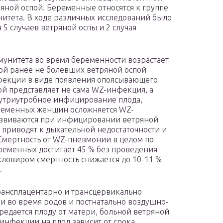
яной оспой. Беременные относятся к группе
нитета. В ходе различных исследований было
 5 случаев ветряной оспы и 2 случая
унитета во время беременности возрастает
ой ранее не болевших ветряной оспой
нфекции в виде появления опоясывающего
ой представляет не сама WZ-инфекция, а
утриутробное инфицирование плода,
еременных женщин осложняется WZ-
азвиваются при инфицировании ветряной
о приводят к дыхательной недостаточности и
мертность от WZ-пневмонии в целом по
еременных достигает 45 % без проведения
ловиром смертность снижается до 10-11 %
.
трансплацентарно и трансцервикально
и во время родов и постнатально воздушно-
редается плоду от матери, больной ветряной
 инфекции на плод зависит от срока