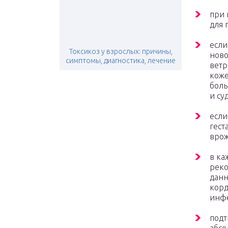
при 
для 
если
Токсикоз у взрослых: причины,
ново
симптомы, диагностика, лечение
ветр
коже
боль
и су
если
гест
врож
в ка
реко
данн
корд
инф
подт