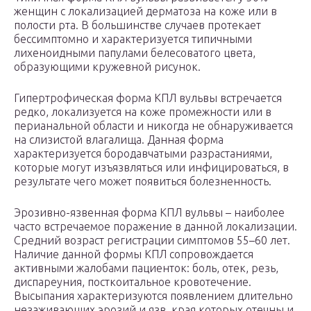
женщин с локализацией дерматоза на коже или в
полости рта. В большинстве случаев протекает
бессимптомно и характеризуется типичными
лихеноидными папулами белесоватого цвета,
образующими кружевной рисунок.
Гипертрофическая форма КПЛ вульвы встречается
редко, локализуется на коже промежности или в
перианальной области и никогда не обнаруживается
на слизистой влагалища. Данная форма
характеризуется бородавчатыми разрастаниями,
которые могут изъязвляться или инфицироваться, в
результате чего может появиться болезненность.
Эрозивно-язвенная форма КПЛ вульвы – наиболее
часто встречаемое поражение в данной локализации.
Средний возраст регистрации симптомов 55–60 лет.
Наличие данной формы КПЛ сопровождается
активными жалобами пациенток: боль, отек, резь,
диспареуния, посткоитальное кровотечение.
Высыпания характеризуются появлением длительно
незаживающих эрозий и язв, края которых отечны и