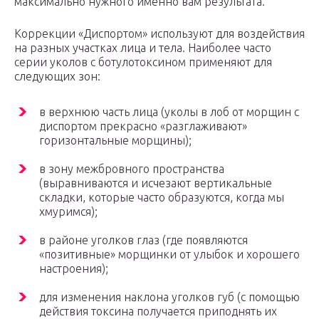
максимально нужного именно вам результата.
Коррекции «Диспортом» используют для воздействия
на разных участках лица и тела. Наиболее часто
серии уколов с ботулотоксином применяют для
следующих зон:
в верхнюю часть лица (уколы в лоб от морщин с
диспортом прекрасно «разглаживают»
горизонтальные морщины);
в зону межбровного пространства
(выравниваются и исчезают вертикальные
складки, которые часто образуются, когда мы
хмуримся);
в районе уголков глаз (где появляются
«позитивные» морщинки от улыбок и хорошего
настроения);
для изменения наклона уголков губ (с помощью
действия токсина получается приподнять их