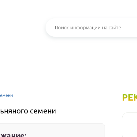
х
РЕ
семени
ьняного семени
жание: