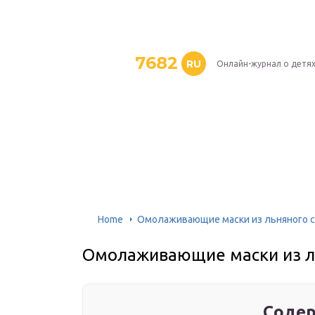
7682
RU
Онлайн-журнал о детя
Home
Омолаживающие маски из льняного 
Омолаживающие маски из л
Содер