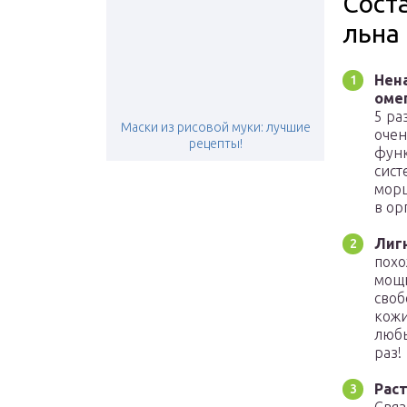
Сост
льна
Нен
оме
5 ра
Маски из рисовой муки: лучшие
очен
рецепты!
функ
сист
морщ
в ор
Лиг
похо
мощн
своб
кожи
любы
раз!
Рас