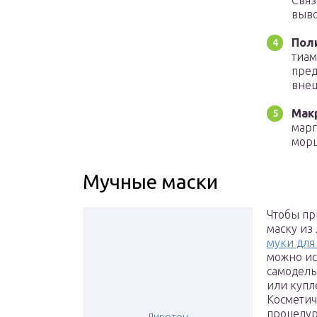
Связ
выво
Пол
тиам
пред
внеш
Мак
марг
мор
Мучные маски
Чтобы пр
маску из
муки для
можно ис
самодель
или купл
Косметич
процедур