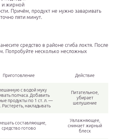
й и жирной
сти. Причём, продукт не нужно заваривать
аточно пяти минут.
анесите средство в районе сгиба локтя. После
м. Попробуйте несколько несложных
Приготовление
Действие
мешанную с водой муку
Питательное,
ивать полчаса. Добавить
убирает
ые продукты по 1 ст. л. —
шелушение
. Растереть, накладывать
Увлажняющее,
мешать составляющие,
снимает жирный
средство готово
блеск