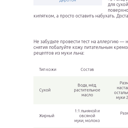
Диротон
для сухо
поверхно
кипятком, а просто оставить набухать. Дост
Не забудьте провести тест на аллергию — н
снятия побалуйте кожу питательным кремо
рецептов из муки льна:
Тип кожи
Состав
Раз
Вода, мёд,
наста
Сухой
растительное
остальн
масло
муки 2
1:1 льняной и
Раз
Жирный
овсяной
муки, молоко