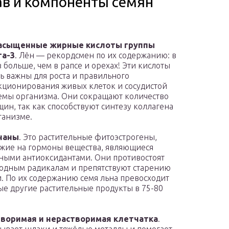
ав и компоненты семян
асыщенные жирные кислоты группы
га-3
. Лён — рекордсмен по их содержанию: в
з больше, чем в рапсе и орехах! Эти кислоты
ь важны для роста и правильного
ционирования живых клеток и сосудистой
емы организма. Они сокращают количество
ин, так как способствуют синтезу коллагена
ганизме.
наны
. Это растительные фитоэстрогены,
жие на гормоны вещества, являющиеся
ыми антиоксидантами. Они противостоят
одным радикалам и препятствуют старению
. По их содержанию семя льна превосходит
е другие растительные продукты в 75-80
творимая и нерастворимая клетчатка
.