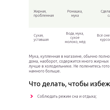
Жирная,
Ромашка,
Сдела
проблемная
мука
с
Вода, мука,
Сухая,
Всё сме
сухое
уставшая
курсо
молоко, мёд
Мука, купленная в магазине, обычно полн
дома, наоборот, содержится много жирных 
лучше в холодильнике. Не поленитесь гото
намного больше.
Что делать, чтобы избе
Соблюдать режим сна и отдыха;