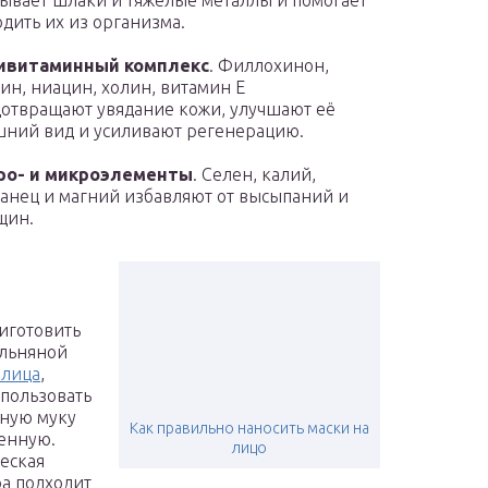
ывает шлаки и тяжёлые металлы и помогает
дить их из организма.
ивитаминный комплекс
. Филлохинон,
ин, ниацин, холин, витамин Е
отвращают увядание кожи, улучшают её
ний вид и усиливают регенерацию.
ро- и микроэлементы
. Селен, калий,
анец и магний избавляют от высыпаний и
щин.
иготовить
 льняной
 лица
,
пользовать
ную муку
Как правильно наносить маски на
енную.
лицо
еская
а подходит