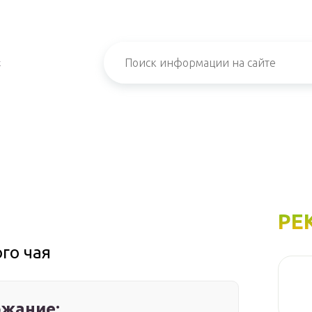
х
РЕ
го чая
жание: