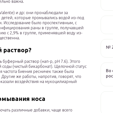
ельно важна.
alente) и др: они пронаблюдали за
 детей, которые промывались водой из-под
. Исследование было проспективным, с
инфицирования раны в группе, получавшей
нию с 2,9% в группе, применявшей воду из-
щественна.
№ 
 раствор?
буферный раствор (нап-р, pH 7.6). Этого
 соды (чистый бикарбонат). Щелочной статус
Во 
я частота биения ресничек также была
рос
Другие же работы, напротив, говорят, что
оказали воздействия на мукоцилиарный
ромывания носа
ючать различные добавки, чаще всего