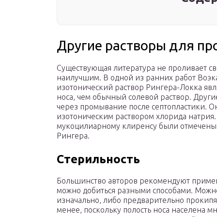
Другие растворы для пр
Существующая литература не проливает свет
наилучшим. В одной из ранних работ Воэка
изотонический раствор Рингера-Локка яв
носа, чем обычный солевой раствор. Дру
через промывание после септопластики. О
изотоническим раствором хлорида натрия.
мукоцилиарному клиренсу были отмечены
Рингера.
Стерильность
Большинство авторов рекомендуют примен
можно добиться разными способами. Можн
изначально, либо предварительно прокипят
менее, поскольку полость носа населена м