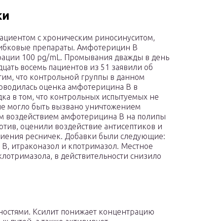
ки
пациентом с хроническим риносинуситом,
ибковые препараты. Амфотерицин В
рации 100 pg/mL. Промывания дважды в день
дцать восемь пациентов из 51 заявили об
им, что контрольной группы в данном
роводилась оценка амфотерицина В в
дка в том, что контрольных испытуемых не
ие могло быть вызвано уничтожением
м воздействием амфотерицина В на полипы
против, оценили воздействие антисептиков и
биения ресничек. Добавки были следующие:
 В, итраконазол и кпотримазол. Местное
лотримазола, в действительности снизило
ностями. Ксилит понижает концентрацию