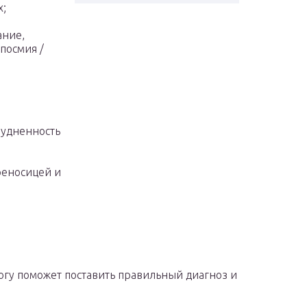
х;
ание,
посмия /
рудненность
реносицей и
гу поможет поставить правильный диагноз и