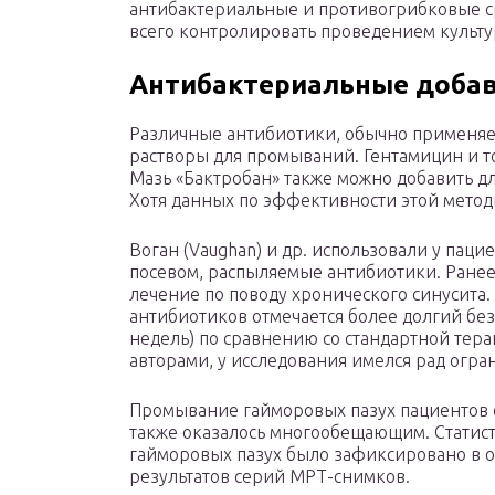
антибактериальные и противогрибковые ср
всего контролировать проведением культу
Антибактериальные доба
Различные антибиотики, обычно применяе
растворы для промываний. Гентамицин и т
Мазь «Бактробан» также можно добавить 
Хотя данных по эффективности этой метод
Воган (Vaughan) и др. использовали у пац
посевом, распыляемые антибиотики. Ране
лечение по поводу хронического синусита
антибиотиков отмечается более долгий б
недель) по сравнению со стандартной тера
авторами, у исследования имелся рад огра
Промывание гайморовых пазух пациентов 
также оказалось многообещающим. Статис
гайморовых пазух было зафиксировано в 
результатов серий МРТ-снимков.