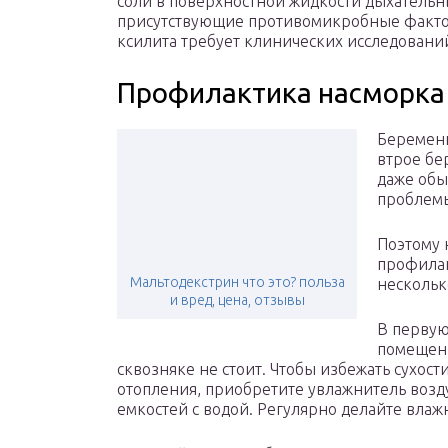
соли в поверхностной жидкости дыхательны
присутствующие противомикробные факто
ксилита требует клинических исследовани
Профилактика насморка
Беременн
втрое бе
даже обы
проблемы
Поэтому 
профилак
Мальтодекстрин что это? польза
нескольк
и вред, цена, отзывы
В первую
помещени
сквозняке не стоит. Чтобы избежать сухост
отопления, приобретите увлажнитель возду
емкостей с водой. Регулярно делайте влаж