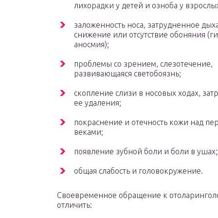
лихорадки у детей и озноба у взрослы
заложенность носа, затрудненное дых
снижение или отсутствие обоняния (ги
аносмия);
проблемы со зрением, слезотечение,
развивающаяся светобоязнь;
скопление слизи в носовых ходах, зат
ее удаления;
покраснение и отечность кожи над пе
веками;
появление зубной боли и боли в ушах;
общая слабость и головокружение.
Своевременное обращение к отоларинголо
отличить: