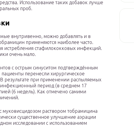
едства. Использование таких добавок лучше
ральных проб.
вки
мые внутривенно, можно добавлять и в
обрамицин применяются наиболее часто.
для истребления стафилококковых инфекций.
ики очень мало.
иентов с острым синуситом подтверждённым
е пациенты перенесли хирургическое
. В результате при применении распыляемых
езинфекционный период (в среднем 17
пией (6 недель). Как отмечено самими
ничений.
с муковисцидозом раствором тобрамицина
тически существенное улучшение аэрации
одном исследовании с использованием