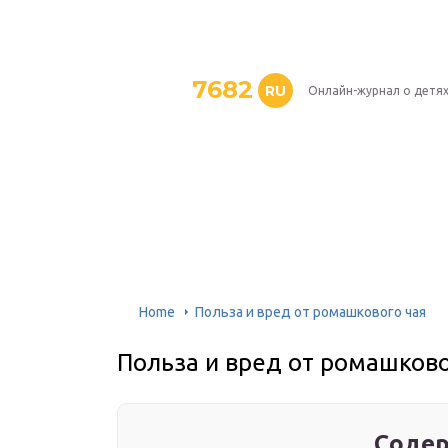
7682
RU
Онлайн-журнал о детя
Home
Польза и вред от ромашкового чая
Польза и вред от ромашково
Содер