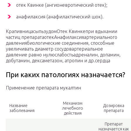
отек Квинке (ангионевротический отек);
анафилаксия (анафилактический шок).
КрапивницасыпьзудомОтек Квинкепри вдыхании
частиц препаратаотекАнафилаксияартериального
давлениябиологические соединения, способные
увеличивать диаметр сосудовартериальное
давление равно нулюслабостьадреналин, допамин,
добутамин, дексаметазон, атропин и др.сердца
При каких патологиях назначается?
Применение препарата мукалтин
Механизм
Название
Дозировка
лечебного
заболевания
препарата
действия
Препарат
назначается как