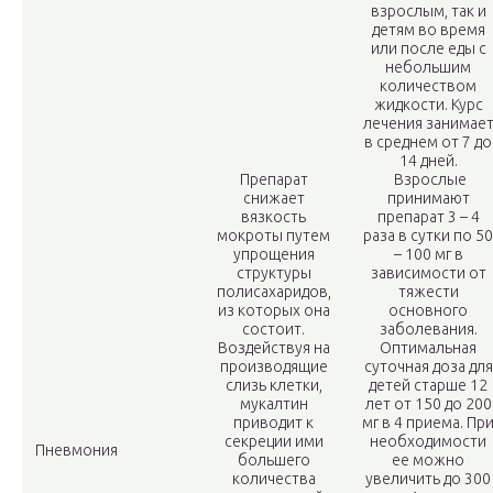
взрослым, так и
детям во время
или после еды с
небольшим
количеством
жидкости. Курс
лечения занимае
в среднем от 7 до
14 дней.
Препарат
Взрослые
снижает
принимают
вязкость
препарат 3 – 4
мокроты путем
раза в сутки по 50
упрощения
– 100 мг в
структуры
зависимости от
полисахаридов,
тяжести
из которых она
основного
состоит.
заболевания.
Воздействуя на
Оптимальная
производящие
суточная доза для
слизь клетки,
детей старше 12
мукалтин
лет от 150 до 200
приводит к
мг в 4 приема. Пр
секреции ими
необходимости
Пневмония
большего
ее можно
количества
увеличить до 300