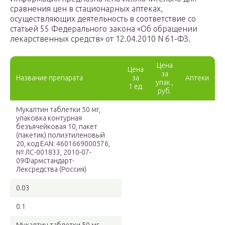
сравнения цен в стационарных аптеках,
осуществляющих деятельность в соответствие со
статьей 55 Федерального закона «Об обращении
лекарственных средств» от 12.04.2010 N 61-ФЗ.
Цена
Цена
за
Название препарата
за
Аптеки
упак.,
1 ед.
руб.
Мукалтин таблетки 50 мг,
упаковка контурная
безъячейковая 10, пакет
(пакетик) полиэтиленовый
20, код EAN: 4601669000576,
№ ЛС-001833, 2010-07-
09Фармстандарт-
Лексредства (Россия)
0.03
0.1