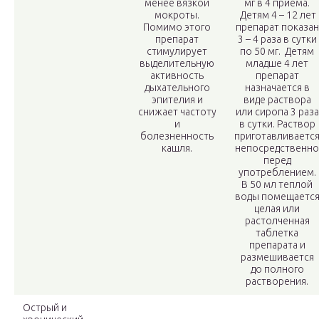
менее вязкой
мг в 4 приема.
мокроты.
Детям 4 – 12 лет
Помимо этого
препарат показан
препарат
3 – 4 раза в сутки
стимулирует
по 50 мг. Детям
выделительную
младше 4 лет
активность
препарат
дыхательного
назначается в
эпителия и
виде раствора
снижает частоту
или сиропа 3 раза
и
в сутки. Раствор
болезненность
приготавливаетс
кашля.
непосредственно
перед
употреблением.
В 50 мл теплой
воды помещаетс
целая или
растолченная
таблетка
препарата и
размешивается
до полного
растворения.
Острый и