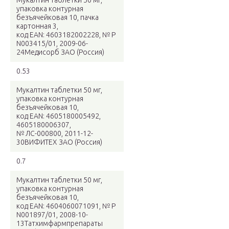
Мукалтин таблетки 50 мг,
упаковка контурная
безъячейковая 10, пачка
картонная 3,
код EAN: 4603182002228, № Р
N003415/01, 2009-06-
24Медисорб ЗАО (Россия)
0.53
Мукалтин таблетки 50 мг,
упаковка контурная
безъячейковая 10,
код EAN: 4605180005492,
4605180006307,
№ ЛС-000800, 2011-12-
30ВИФИТЕХ ЗАО (Россия)
0.7
Мукалтин таблетки 50 мг,
упаковка контурная
безъячейковая 10,
код EAN: 4604060071091, № Р
N001897/01, 2008-10-
13Татхимфармпрепараты