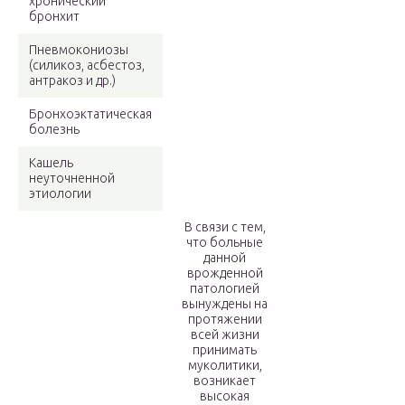
хронический
бронхит
Пневмокониозы
(силикоз, асбестоз,
антракоз и др.)
Бронхоэктатическая
болезнь
Кашель
неуточненной
этиологии
В связи с тем,
что больные
данной
врожденной
патологией
вынуждены на
протяжении
всей жизни
принимать
муколитики,
возникает
высокая