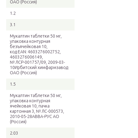
ОАО (Россия)
1.2
3.1
Мукалтин таблетки 50 мг,
упаковка контурная
безъячейковая 10,
код EAN: 4603276002752,
4603276006149,
№ ЛСР-001757/09, 2009-03-
10Ирбитский химфармзавод
ОАО (Россия)
1.5
Мукалтин таблетки 50 мг,
упаковка контурная
ячейковая 10, пачка
картонная 3, № ЛС-000573,
2010-05-28АВВА-РУС АО
(Россия)
2.03