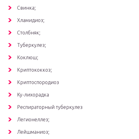
Свинка;
Хламидиоз;
Столбняк;
Туберкулез;
Коклюш;
Криптококкоз;
Криптоспородиоз
Ку-лихорадка
Респираторный туберкулез
Легионеллез;
Лейшманиоз;