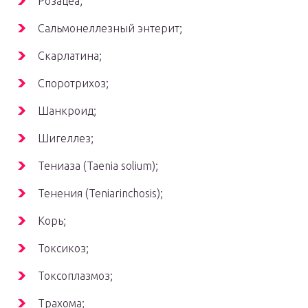
Розацеа;
Сальмонеллезный энтерит;
Скарлатина;
Споротрихоз;
Шанкроид;
Шигеллез;
Тениаза (Taenia solium);
Тенения (Teniarinchosis);
Корь;
Токсикоз;
Токсоплазмоз;
Трахома;