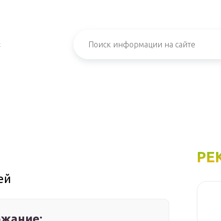
х
РЕ
ей
жание: