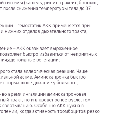
 системы (кашель, ринит, трахеит, бронхит,
 после снижения температуры тела до 37
кции – гемостатик АКК применяется при
 и нижних отделов дыхательного тракта,
дение – АКК оказывает выраженное
 позволяет быстро избавиться от неприятных
ния;аденоидные вегетации;
рого стала аллергическая реакция. Чаще
нхиальной астме. Аминокапронка быстро
ет нормальное дыхание у больного;
– во время ингаляции аминокапроновая
ный тракт, но и в кровеносное русло, тем
к свертыванию. Особенно АКК нужна в
опении, когда активность тромбоцитов резко