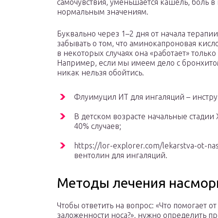
самочувствия, уменьшается кашель, боль в 
нормальным значениям.
Буквально через 1–2 дня от начала терапи
забывать о том, что аминокапроновая кисло
в некоторых случаях она «работает» только
Например, если мы имеем дело с бронхито
никак нельзя обойтись.
Флуимуцил ИТ для ингаляций – инстру
В детском возрасте начальные стадии
40% случаев;
https://lor-explorer.com/lekarstva-ot-nas
вентолин для ингаляций.
Методы лечения насморк
Чтобы ответить на вопрос: «Что помогает о
заложенности носа?», нужно определить п