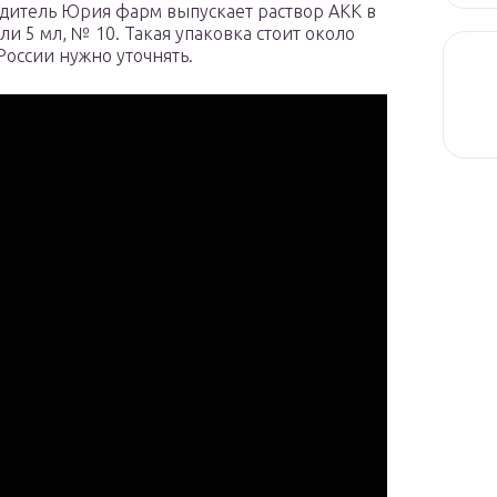
итель Юрия фарм выпускает раствор АКК в
и 5 мл, № 10. Такая упаковка стоит около
России нужно уточнять.