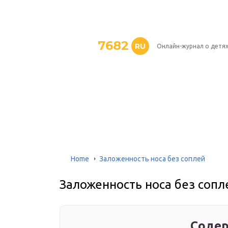
7682
RU
Онлайн-журнал о детя
Home
Заложенность носа без соплей
Заложенность носа без сопл
Содер