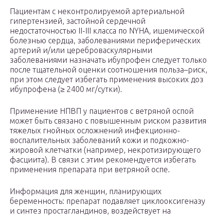
Пациентам с неконтролируемой артериальной
гипертензией, застойной сердечной
недостаточностью II-III класса по NYHA, ишемической
болезнью сердца, заболеваниями периферических
артерий и/или цереброваскулярными
заболеваниями назначать ибупрофен следует только
после тщательной оценки соотношения польза–риск,
при этом следует избегать применения высоких доз
ибупрофена (≥ 2400 мг/сутки).
Применение НПВП у пациентов с ветряной оспой
может быть связано с повышенным риском развития
тяжелых гнойных осложнений инфекционно-
воспалительных заболеваний кожи и подкожно-
жировой клетчатки (например, некротизирующего
фасциита). В связи с этим рекомендуется избегать
применения препарата при ветряной оспе.
Информация для женщин, планирующих
беременность: препарат подавляет циклооксигеназу
и синтез простагландинов, воздействует на