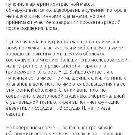
пупочные артерии контрастной массы
обнаруживаются кольцеобразные сужения, которые
не являются истинными клапанами, но они
принимают участие в закрытии просвета артерий
после рождения плода.
Пупочная вена изнутри выстлана эндотелием, к к-
рому прилежит эластическая мембрана. Вена имеет
хорошо выраженную мышечную оболочку,
состоящую, по мнению большинства исследователей,
из внутреннего (продольного) и наружного
(циркулярного) слоев. Н. Д. Зайцев считает, что
пупочная вена имеет три мышечных слоя. Истинных
клапанов в вене нет, но имеются возвышения на ее
внутренней оболочке. Стенки вены плотно
соединены с вартоновой студенью, эмбриональной
студневидной тканью, к-рая выполняет функцию
адвентиции сосудов П. В сосудах П. нет и vasa
vasorum.
На поперечном срезе П. почти в центре можно
обнаружить остаток желточного пузыря — пупочно-