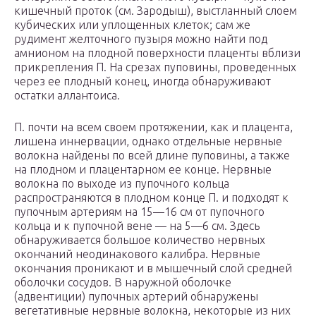
кишечный проток (см. Зародыш), выстланный слоем
кубических или уплощенных клеток; сам же
рудимент желточного пузыря можно найти под
амнионом на плодной поверхности плаценты вблизи
прикрепления П. На срезах пуповины, проведенных
через ее плодный конец, иногда обнаруживают
остатки аллантоиса.
П. почти на всем своем протяжении, как и плацента,
лишена иннервации, однако отдельные нервные
волокна найдены по всей длине пуповины, а также
на плодном и плацентарном ее конце. Нервные
волокна по выходе из пупочного кольца
распространяются в плодном конце П. и подходят к
пупочным артериям на 15—16 см от пупочного
кольца и к пупочной вене — на 5—6 см. Здесь
обнаруживается большое количество нервных
окончаний неодинакового калибра. Нервные
окончания проникают и в мышечный слой средней
оболочки сосудов. В наружной оболочке
(адвентиции) пупочных артерий обнаружены
вегетативные нервные волокна, некоторые из них