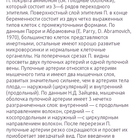
П. покрыта амнионом (см. Плодные оболочки),
который состоит из 3—6 рядов переходного
эпителия. Поверхностный слой эпителия П. в конце
беременности состоит из двух четко выраженных
типов клеток с промежуточными формами. По
данным Парри и Абрамовича (Е. Parry, D. Abramovich,
1970), большинство клеток представляются
инертными, остальные имеют хорошо развитые
микроворсинки и нормальные клеточные
органеллы. На поперечных срезах П. видны
просветы двух пупочных артерий и одной пупочной
вены. Пупочные артерии относятся к артериям
мышечного типа и имеют два мышечных слоя,
развитых значительно сильнее, чем в артериях тела
плода,— наружный (циркулярный) и внутренний
(продольный). По данным Н.Д. Зайцева, мышечная
оболочка пупочной артерии имеет 3 нечетко
разграниченных слоя: внутренний — с продольным
направлением волокон, средний — с
косопродольным и наружный —с циркулярным
направлением волокон. После перерезки П.
пупочные артерии резко сокращаются и просвет их
приобретает звездчатый вид. При введении в