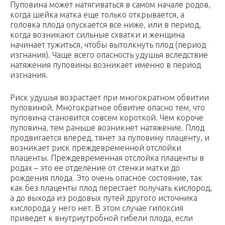
Пуповина может натягиваться в самом начале родов,
когда шейка матка еще только открывается, а
головка плода опускается все ниже, или в период,
когда возникают сильные схватки и женщина
начинает тужиться, чтобы вытолкнуть плод (период
изгнания). Чаще всего опасность удушья вследствие
натяжения пуповины возникает именно в период
изгнания.
Риск удушья возрастает при многократном обвитии
пуповиной. Многократное обвитие опасно тем, что
пуповина становится совсем короткой. Чем короче
пуповина, тем раньше возникнет натяжение. Плод
продвигается вперед, тянет за пуповину плаценту, и
возникает риск преждевременной отслойки
плаценты. Преждевременная отслойка плаценты в
родах – это ее отделение от стенки матки до
рождения плода. Это очень опасное состояние, так
как без плаценты плод перестает получать кислород,
а до выхода из родовых путей другого источника
кислорода у него нет. В этом случае гипоксия
приведет к внутриутробной гибели плода, если