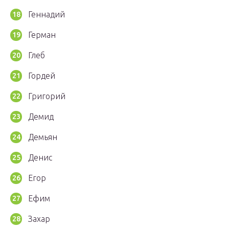
Геннадий
Герман
Глеб
Гордей
Григорий
Демид
Демьян
Денис
Егор
Ефим
Захар