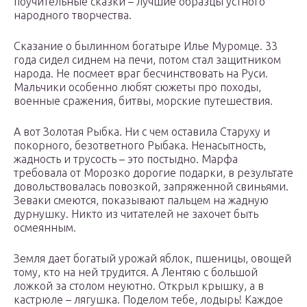
поучительные сказки – лучшие образцы устного
народного творчества.
Сказание о былинном богатыре Илье Муромце. 33
года сидел сиднем на печи, потом стал защитником
народа. Не посмеет враг бесчинствовать на Руси.
Мальчики особенно любят сюжеты про походы,
военные сражения, битвы, морские путешествия.
А вот Золотая Рыбка. Ни с чем оставила Старуху и
покорного, безответного Рыбака. Ненасытность,
жадность и трусость – это постыдно. Марфа
требовала от Морозко дорогие подарки, в результате
довольствовалась повозкой, запряженной свиньями.
Зеваки смеются, показывают пальцем на жадную
дурнушку. Никто из читателей не захочет быть
осмеянным.
Земля дает богатый урожай яблок, пшеницы, овощей
тому, кто на ней трудится. А Лентяю с большой
ложкой за столом неуютно. Открыл крышку, а в
кастрюле – лягушка. Поделом тебе, лодырь! Каждое