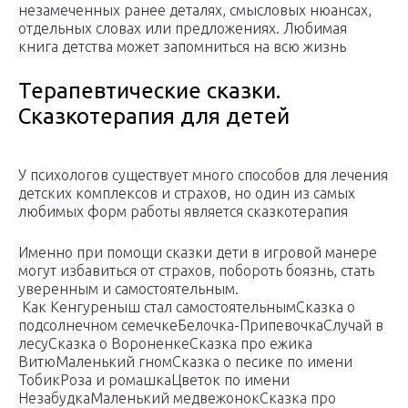
незамеченных ранее деталях, смысловых нюансах,
отдельных словах или предложениях. Любимая
книга детства может запомниться на всю жизнь
Терапевтические сказки.
Сказкотерапия для детей
У психологов существует много способов для лечения
детских комплексов и страхов, но один из самых
любимых форм работы является сказкотерапия
Именно при помощи сказки дети в игровой манере
могут избавиться от страхов, побороть боязнь, стать
уверенным и самостоятельным.
Как Кенгуреныш стал самостоятельнымСказка о
подсолнечном семечкеБелочка-ПрипевочкаСлучай в
лесуСказка о ВороненкеСказка про ежика
ВитюМаленький гномСказка о песике по имени
ТобикРоза и ромашкаЦветок по имени
НезабудкаМаленький медвежонокСказка про