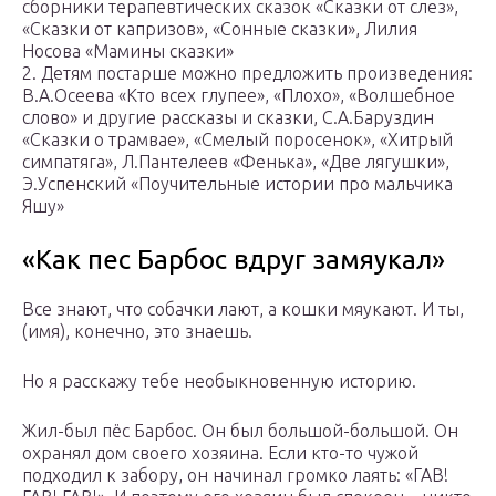
сборники терапевтических сказок «Сказки от слез»,
«Сказки от капризов», «Сонные сказки», Лилия
Носова «Мамины сказки»
2. Детям постарше можно предложить произведения:
В.А.Осеева «Кто всех глупее», «Плохо», «Волшебное
слово» и другие рассказы и сказки, С.А.Баруздин
«Сказки о трамвае», «Смелый поросенок», «Хитрый
симпатяга», Л.Пантелеев «Фенька», «Две лягушки»,
Э.Успенский «Поучительные истории про мальчика
Яшу»
«Как пес Барбос вдруг замяукал»
Все знают, что собачки лают, а кошки мяукают. И ты,
(имя), конечно, это знаешь.
Но я расскажу тебе необыкновенную историю.
Жил-был пёс Барбос. Он был большой-большой. Он
охранял дом своего хозяина. Если кто-то чужой
подходил к забору, он начинал громко лаять: «ГАВ!