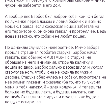
ГАВ! ГАВ!». И поэтому его хозяин был спокоен – никто
чужой не заберется в его дом.
А вообще пес Барбос был доброй собачкой. Он бегал
по лужайке перед домом и ловил бабочек и всяких
мошек. Правда, если соседская кошка забегала на
его территорию, он снова гавкал и прогонял ее. Ведь
всем известно, что собаки не любят кошек.
Но однажды случилось невероятное. Мимо забора
прошла страшная горбатая старуха. Барбос начал
гавкать, как обычно «ГАВ! ГАВ!» Но старуха, не
обращая на него внимания, открыла калитку и
вошла во двор. Барбос сильно рассердился и укусил
старуху за ногу, чтобы она не ходила по чужим
дворам. Старуха обернулась на собаку, посмотрела на
нее злыми глазами и сказала: «За то, что ты укусил
меня, я тебя накажу. Я – злая колдунья. И теперь ты
больше не будешь лаять, а будешь мяукать, как
кошка!» Сказала это старуха и исчезла, как будто в
воздухе испарилась.