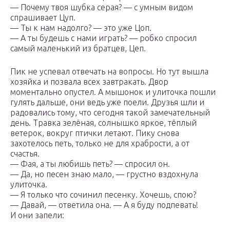
— Почему твоя шубка серая? — с умным видом
спрашивает Цуп.
— Ты к нам надолго? — это уже Цоп.
— А ты будешь с нами играть? — робко спросил
самый маленький из братцев, Цеп.
Пик не успевал отвечать на вопросы. Но тут вышла
хозяйка и позвала всех завтракать. Двор
моментально опустел. А мышонок и улиточка пошли
гулять дальше, они ведь уже поели. Друзья шли и
радовались тому, что сегодня такой замечательный
день. Травка зелёная, солнышко яркое, тёплый
ветерок, вокруг птички летают. Пику снова
захотелось петь, только не для храбрости, а от
счастья.
— Фая, а ты любишь петь? — спросил он.
— Да, но песен знаю мало, — грустно вздохнула
улиточка.
— Я только что сочинил песенку. Хочешь, спою?
— Давай, — ответила она. — А я буду подпевать!
И они запели: