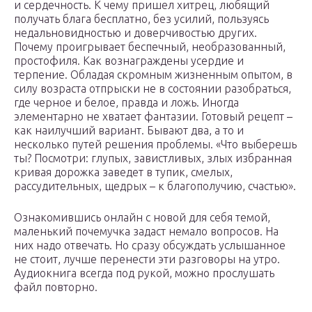
и сердечность. К чему пришел хитрец, любящий
получать блага бесплатно, без усилий, пользуясь
недальновидностью и доверчивостью других.
Почему проигрывает беспечный, необразованный,
простофиля. Как вознаграждены усердие и
терпение. Обладая скромным жизненным опытом, в
силу возраста отпрыски не в состоянии разобраться,
где черное и белое, правда и ложь. Иногда
элементарно не хватает фантазии. Готовый рецепт –
как наилучший вариант. Бывают два, а то и
несколько путей решения проблемы. «Что выберешь
ты? Посмотри: глупых, завистливых, злых избранная
кривая дорожка заведет в тупик, смелых,
рассудительных, щедрых – к благополучию, счастью».
Ознакомившись онлайн с новой для себя темой,
маленький почемучка задаст немало вопросов. На
них надо отвечать. Но сразу обсуждать услышанное
не стоит, лучше перенести эти разговоры на утро.
Аудиокнига всегда под рукой, можно прослушать
файл повторно.