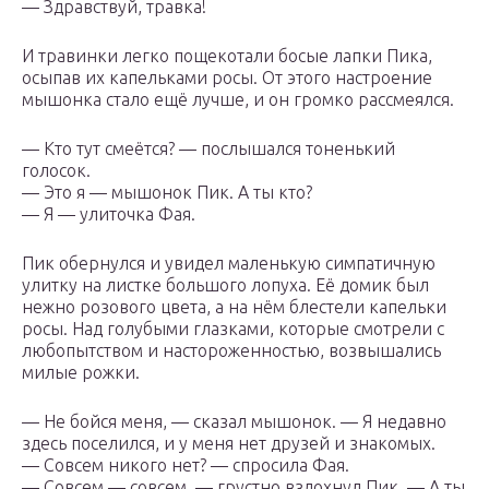
— Здравствуй, травка!
И травинки легко пощекотали босые лапки Пика,
осыпав их капельками росы. От этого настроение
мышонка стало ещё лучше, и он громко рассмеялся.
— Кто тут смеётся? — послышался тоненький
голосок.
— Это я — мышонок Пик. А ты кто?
— Я — улиточка Фая.
Пик обернулся и увидел маленькую симпатичную
улитку на листке большого лопуха. Её домик был
нежно розового цвета, а на нём блестели капельки
росы. Над голубыми глазками, которые смотрели с
любопытством и настороженностью, возвышались
милые рожки.
— Не бойся меня, — сказал мышонок. — Я недавно
здесь поселился, и у меня нет друзей и знакомых.
— Совсем никого нет? — спросила Фая.
— Совсем — совсем, — грустно вздохнул Пик. — А ты