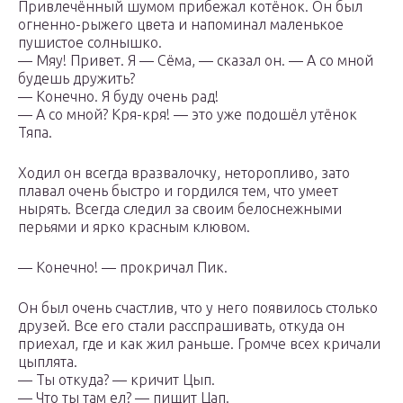
Привлечённый шумом прибежал котёнок. Он был
огненно-рыжего цвета и напоминал маленькое
пушистое солнышко.
— Мяу! Привет. Я — Сёма, — сказал он. — А со мной
будешь дружить?
— Конечно. Я буду очень рад!
— А со мной? Кря-кря! — это уже подошёл утёнок
Тяпа.
Ходил он всегда вразвалочку, неторопливо, зато
плавал очень быстро и гордился тем, что умеет
нырять. Всегда следил за своим белоснежными
перьями и ярко красным клювом.
— Конечно! — прокричал Пик.
Он был очень счастлив, что у него появилось столько
друзей. Все его стали расспрашивать, откуда он
приехал, где и как жил раньше. Громче всех кричали
цыплята.
— Ты откуда? — кричит Цып.
— Что ты там ел? — пищит Цап.