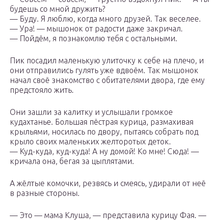
будешь со мной дружить?
— Буду. Я люблю, когда много друзей. Так веселее.
— Ура! — мышонок от радости даже закричал.
— Пойдём, я познакомлю тебя с остальными.
Пик посадил маленькую улиточку к себе на плечо, и
они отправились гулять уже вдвоём. Так мышонок
начал своё знакомство с обитателями двора, где ему
предстояло жить.
Они зашли за калитку и услышали громкое
кудахтанье. Большая пёстрая курица, размахивая
крыльями, носилась по двору, пытаясь собрать под
крыло своих маленьких желторотых деток.
— Куд-куда, куд-куда! А ну домой! Ко мне! Сюда! —
кричала она, бегая за цыплятами.
А жёлтые комочки, резвясь и смеясь, удирали от неё
в разные стороны.
— Это — мама Клуша, — представила курицу Фая. —