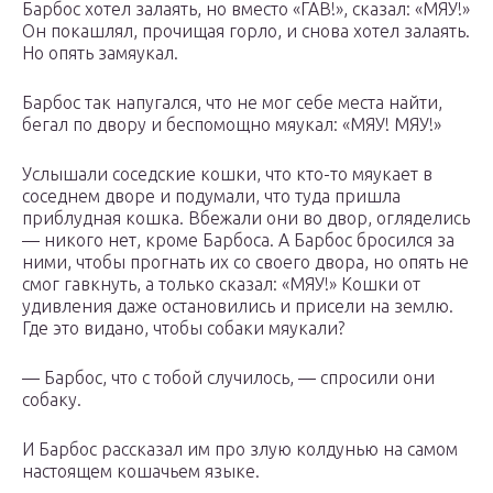
Барбос хотел залаять, но вместо «ГАВ!», сказал: «МЯУ!»
Он покашлял, прочищая горло, и снова хотел залаять.
Но опять замяукал.
Барбос так напугался, что не мог себе места найти,
бегал по двору и беспомощно мяукал: «МЯУ! МЯУ!»
Услышали соседские кошки, что кто-то мяукает в
соседнем дворе и подумали, что туда пришла
приблудная кошка. Вбежали они во двор, огляделись
— никого нет, кроме Барбоса. А Барбос бросился за
ними, чтобы прогнать их со своего двора, но опять не
смог гавкнуть, а только сказал: «МЯУ!» Кошки от
удивления даже остановились и присели на землю.
Где это видано, чтобы собаки мяукали?
— Барбос, что с тобой случилось, — спросили они
собаку.
И Барбос рассказал им про злую колдунью на самом
настоящем кошачьем языке.