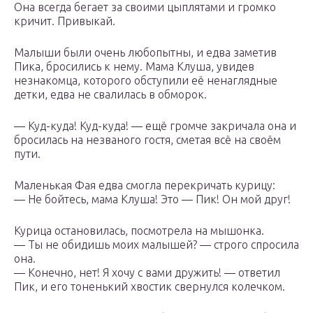
Она всегда бегает за своими цыплятами и громко
кричит. Привыкай.
Малыши были очень любопытны, и едва заметив
Пика, бросились к нему. Мама Клуша, увидев
незнакомца, которого обступили её ненаглядные
детки, едва не свалилась в обморок.
— Куд-куда! Куд-куда! — ещё громче закричала она и
бросилась на незваного гостя, сметая всё на своём
пути.
Маленькая Фая едва смогла перекричать курицу:
— Не бойтесь, мама Клуша! Это — Пик! Он мой друг!
Курица остановилась, посмотрела на мышонка.
— Ты не обидишь моих малышей? — строго спросила
она.
— Конечно, нет! Я хочу с вами дружить! — ответил
Пик, и его тоненький хвостик свернулся колечком.