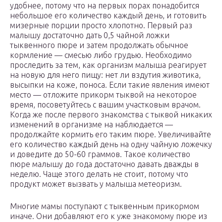
удобнее, потому что на первых порах понадобится
небольшое его количество каждый день, и готовить
мизерные порции просто хлопотно. Первый раз
малышу достаточно дать 0,5 чайной ложки
тыквенного пюре и затем продолжать обычное
кормление — смесью либо грудью. Необходимо
проследить за тем, как организм малыша реагирует
на новую для него пищу: нет ли вздутия животика,
высыпки на коже, поноса. Если такие явления имеют
место — отложите прикорм тыквой на некоторое
время, посоветуйтесь с вашим участковым врачом.
Когда же после первого знакомства с тыквой никаких
изменений в организме на наблюдается —
продолжайте кормить его таким пюре. Увеличивайте
его количество каждый день на одну чайную ложечку
и доведите до 50-60 граммов. Такое количество
пюре малышу до года достаточно давать дважды в
неделю. Чаще этого делать не стоит, потому что
продукт может вызвать у малыша метеоризм.
Многие мамы поступают с тыквенным прикормом
иначе. Они добавляют его к уже знакомому пюре из