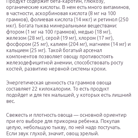
Продукт содержит бета-каротин, глюкозу,
органические кислоты. В нем есть много витаминов,
в частности, аскорбиновая кислота (8 мг на 100
граммов), фолиевая кислота (14 мкг) и ретинол (250
мкг). Богата тыква минеральными веществами:
фтором (1 мг на 100 граммов), медью (18 мг),
железом (28 мг), серой (19 мг), хлором (17 мг),
фосфором (25 мг), калием (204 мг), магнием (14 мг) и
кальцием (25 мг). Такой богатый арсенал
компонентов позволяет овощу противостоять
железодефицитной анемии, способствовать росту
костей, развитию нервной системы крохи.
Энергетическая ценность ста граммов овоща
составляет 22 килокалории. То есть продукт
подойдет и для тех малышей, у которых есть лишний
вес.
Свежесть и плотность овоща — основной ориентир
при его выборе для прикорма ребенка. Покупая
целую, небольшую тыкву, по ней надо постучать.
Если звук глухой, значит, овощ зрелый.