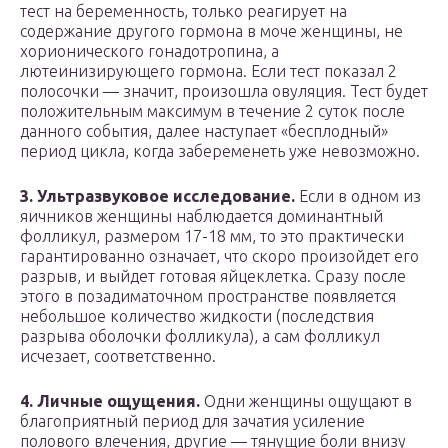
тест на беременность, только реагирует на
содержание другого гормона в моче женщины, не
хорионического гонадотропина, а
лютеинизирующего гормона. Если тест показал 2
полосочки — значит, произошла овуляция. Тест будет
положительным максимум в течение 2 суток после
данного события, далее наступает «бесплодный»
период цикла, когда забеременеть уже невозможно.
3. Ультразвуковое исследование.
Если в одном из
яичников женщины наблюдается доминантный
фолликул, размером 17-18 мм, то это практически
гарантированно означает, что скоро произойдет его
разрыв, и выйдет готовая яйцеклетка. Сразу после
этого в позадиматочном пространстве появляется
небольшое количество жидкости (последствия
разрыва оболочки фолликула), а сам фолликул
исчезает, соответственно.
4. Личные ощущения.
Одни женщины ощущают в
благоприятный период для зачатия усиление
полового влечения, другие — тянущие боли внизу