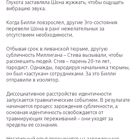
Глухота заставляла Шона жужжать, чтобы ощущать
вибрацию звука.
Когда Билли повзрослел, другие Эго-состояния
перевели Шона в ранг нежелательных за
отсутствием необходимости.
Отбывая срок в ливанской тюрьме, другую
субличность Миллигана – Стива вызывали, чтобы
рассмешить людей. Стив – парень 20-ти лет,
пародист. Однажды, пародируя начальника тюрьмы,
он был «застукан» сотрудниками. За это Билли
отправили в изолятор.
Диссоциативное расстройство идентичности
запускается травматическим событием. В результате
начинается процесс зарождения субличности, а
основная идентичность освобождается от
травмирующих переживаний – они уходят за
пределы ее сознания.
Негативный опыт переносится на зарожденную,