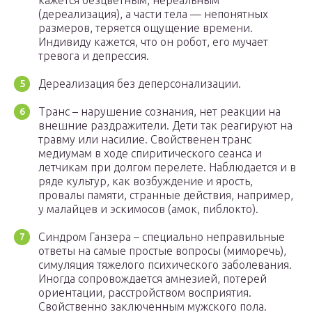
кажется безцветным, нереальным
(дереализация), а части тела — непонятных
размеров, теряется ощущение времени.
Индивиду кажется, что он робот, его мучает
тревога и депрессия.
Дереализация без деперсонализации.
Транс – нарушение сознания, нет реакции на
внешние раздражители. Дети так реагируют на
травму или насилие. Свойственен транс
медиумам в ходе спиритического сеанса и
летчикам при долгом перелете. Наблюдается и в
ряде культур, как возбуждение и ярость,
провалы памяти, странные действия, например,
у малайцев и эскимосов (амок, пиблокто).
Синдром Ганзера – специально неправильные
ответы на самые простые вопросы (миморечь),
симуляция тяжелого психического заболевания.
Иногда сопровождается амнезией, потерей
ориентации, расстройством восприятия.
Свойственно заключенным мужского пола.