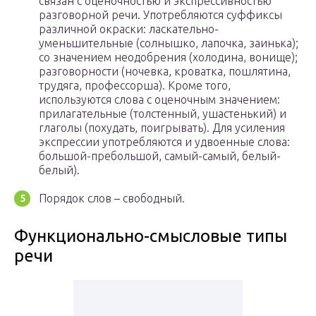
связан с оценочностью и экспрессивностью
разговорной речи. Употребляются суффиксы
различной окраски: ласкательно-
уменьшительные (солнышко, лапочка, заинька);
со значением неодобрения (холодина, вонище);
разговорности (ночевка, кроватка, пошлятина,
трудяга, профессорша). Кроме того,
используются слова с оценочным значением:
прилагательные (толстенный, ушастенький) и
глаголы (похудать, поигрывать). Для усиления
экспрессии употребляются и удвоенные слова:
большой-пребольшой, самый-самый, белый-
белый).
Порядок слов – свободный.
Функционально-смысловые типы
речи