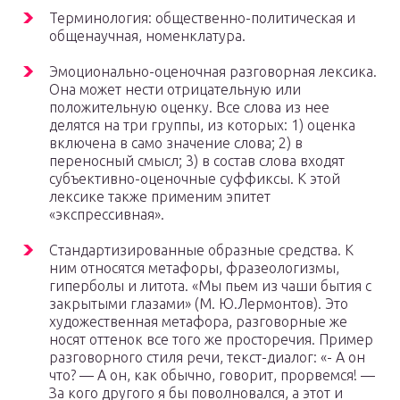
Терминология: общественно-политическая и
общенаучная, номенклатура.
Эмоционально-оценочная разговорная лексика.
Она может нести отрицательную или
положительную оценку. Все слова из нее
делятся на три группы, из которых: 1) оценка
включена в само значение слова; 2) в
переносный смысл; 3) в состав слова входят
субъективно-оценочные суффиксы. К этой
лексике также применим эпитет
«экспрессивная».
Стандартизированные образные средства. К
ним относятся метафоры, фразеологизмы,
гиперболы и литота. «Мы пьем из чаши бытия с
закрытыми глазами» (М. Ю.Лермонтов). Это
художественная метафора, разговорные же
носят оттенок все того же просторечия. Пример
разговорного стиля речи, текст-диалог: «- А он
что? — А он, как обычно, говорит, прорвемся! —
За кого другого я бы поволновался, а этот и