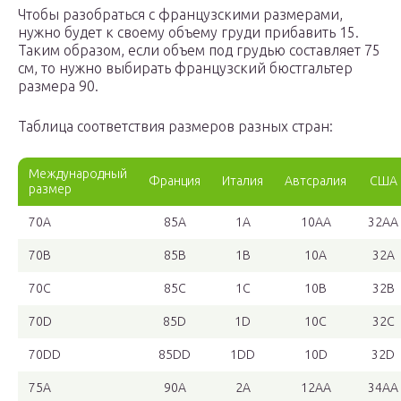
Чтобы разобраться с французскими размерами,
нужно будет к своему объему груди прибавить 15.
Таким образом, если объем под грудью составляет 75
см, то нужно выбирать французский бюстгальтер
размера 90.
Таблица соответствия размеров разных стран:
Международный
Франция
Италия
Автсралия
США
размер
70A
85A
1A
10AA
32AA
70B
85B
1B
10A
32A
70C
85C
1C
10B
32B
70D
85D
1D
10C
32C
70DD
85DD
1DD
10D
32D
75A
90A
2A
12AA
34AA