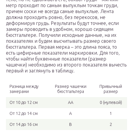
метр проходит по самым выпуклым точкам груди,
причем соски не всегда самые выпуклые. Лента
должна проходить ровно, без перекосов, не
деформируя грудь. Результаты будут точнее, если
замеры проводить в удобном, хорошо сидящем
бюстгальтере. Получили исходные данные, на их
показателях и будем высчитывать размер своего
бюстгальтера. Первая мерка – это длина пояса, то
есть цифирные показатели маркировки. Для того,
чтобы найти буквенные показатели (размер
чашечки) необходимо из второго показателя вычесть
первый и заглянуть в таблицу.
Разница между
Размер чашечки
Привычный
замерами
бюстгальтера
размер
От 10 до 12 см
АА
0 (нулевой)
От 12 до 14 см
A
1
От 14 до 16 см
B
2