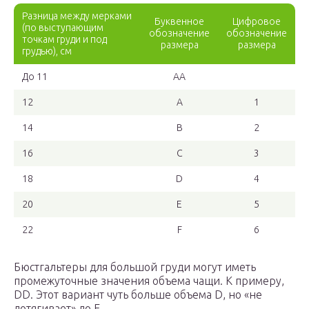
Разница между мерками
Буквенное
Цифровое
(по выступающим
обозначение
обозначение
точкам груди и под
размера
размера
грудью), см
До 11
AA
12
A
1
14
B
2
16
C
3
18
D
4
20
E
5
22
F
6
Бюстгальтеры для большой груди могут иметь
промежуточные значения объема чащи. К примеру,
DD. Этот вариант чуть больше объема D, но «не
дотягивает» до E.