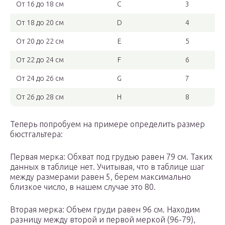
От 16 до 18 см
C
3
От 18 до 20 см
D
4
От 20 до 22 см
E
5
От 22 до 24 см
F
6
От 24 до 26 см
G
7
От 26 до 28 см
H
8
Теперь попробуем на примере определить размер
бюстгальтера:
Первая мерка: Обхват под грудью равен 79 см. Таких
данных в таблице нет. Учитывая, что в таблице шаг
между размерами равен 5, берем максимально
близкое число, в нашем случае это 80.
Вторая мерка: Объем груди равен 96 см. Находим
разницу между второй и первой меркой (96-79),