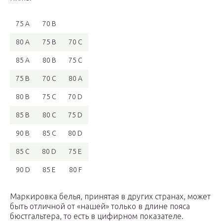
75 А
70 B
80 A
75 B
70 C
85 A
80 B
75 C
75 B
70 C
80 A
80 B
75 C
70 D
85 B
80 C
75 D
90 B
85 C
80 D
85 C
80 D
75 E
90 D
85 E
80 F
Маркировка белья, принятая в других странах, может
быть отличной от «нашей» только в длине пояса
бюстгальтера, то есть в цифирном показателе.