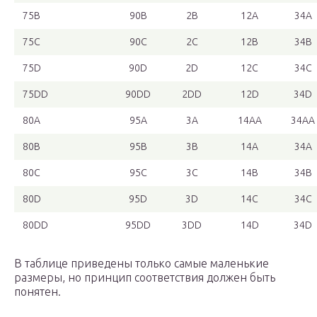
75B
90B
2B
12A
34A
75C
90C
2C
12B
34B
75D
90D
2D
12C
34C
75DD
90DD
2DD
12D
34D
80A
95A
3A
14AA
34AA
80B
95B
3B
14A
34A
80C
95C
3C
14B
34B
80D
95D
3D
14C
34C
80DD
95DD
3DD
14D
34D
В таблице приведены только самые маленькие
размеры, но принцип соответствия должен быть
понятен.