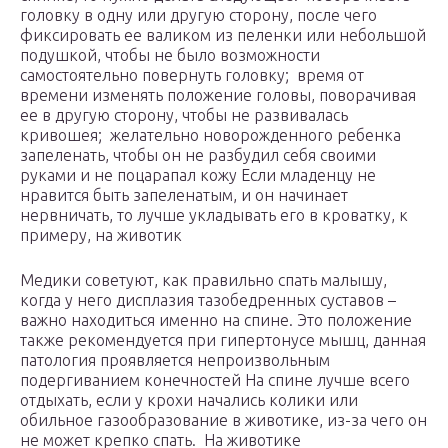
головку в одну или другую сторону, после чего
фиксировать ее валиком из пеленки или небольшой
подушкой, чтобы не было возможности
самостоятельно повернуть головку; время от
времени изменять положение головы, поворачивая
ее в другую сторону, чтобы не развивалась
кривошея; желательно новорожденного ребенка
запеленать, чтобы он не разбудил себя своими
руками и не поцарапал кожу Если младенцу не
нравится быть запеленатым, и он начинает
нервничать, то лучше укладывать его в кроватку, к
примеру, на животик
Медики советуют, как правильно спать малышу,
когда у него дисплазия тазобедренных суставов –
важно находиться именно на спине. Это положение
также рекомендуется при гипертонусе мышц, данная
патология проявляется непроизвольным
подергиванием конечностей На спине лучше всего
отдыхать, если у крохи начались колики или
обильное газообразование в животике, из-за чего он
не может крепко спать. На животике