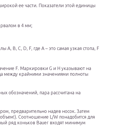
широкой ее части. Показатели этой единицы
ервалом в 4 мм;
, B, C, D, F, где А – это самая узкая стопа, F
ачение F. Маркировки G и Н указывают на
ца между крайними значениями полноты
ных обозначений, пара рассчитана на
ром, предварительно надев носок. Затем
 объем!). Соотношение L/W понадобится для
ный ряд коньков Bauer входят минимум