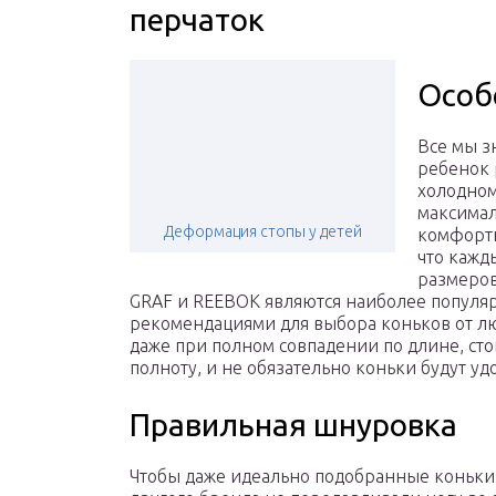
перчаток
Особ
Все мы зн
ребенок 
холодном
максимал
Деформация стопы у детей
комфортн
что кажд
размеров
GRAF и REEBOK являются наиболее попул
рекомендациями для выбора коньков от лю
даже при полном совпадении по длине, ст
полноту, и не обязательно коньки будут уд
Правильная шнуровка
Чтобы даже идеально подобранные коньки