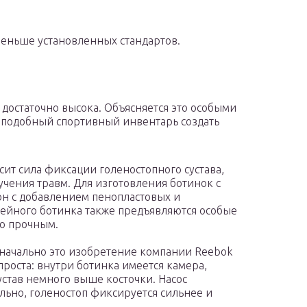
еньше установленных стандартов.
остаточно высока. Объясняется это особыми
 подобный спортивный инвентарь создать
сит сила фиксации голеностопного сустава,
лучения травм. Для изготовления ботинок с
он с добавлением пенопластовых и
кейного ботинка также предъявляются особые
но прочным.
оначально это изобретение компании Reebok
проста: внутри ботинка имеется камера,
устав немного выше косточки. Насос
ельно, голеностоп фиксируется сильнее и