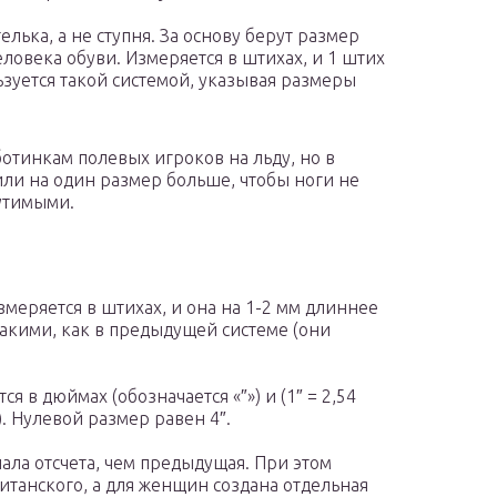
лька, а не ступня. За основу берут размер
ловека обуви. Измеряется в штихах, и 1 штих
льзуется такой системой, указывая размеры
отинкам полевых игроков на льду, но в
ли на один размер больше, чтобы ноги не
утимыми.
меряется в штихах, и она на 1-2 мм длиннее
такими, как в предыдущей системе (они
 в дюймах (обозначается «″») и (1″ = 2,54
). Нулевой размер равен 4″.
ала отсчета, чем предыдущая. При этом
танского, а для женщин создана отдельная