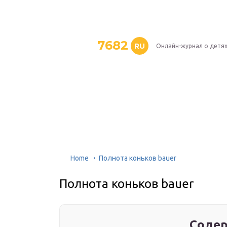
7682
RU
Онлайн-журнал о детя
Home
Полнота коньков bauer
Полнота коньков bauer
Содер