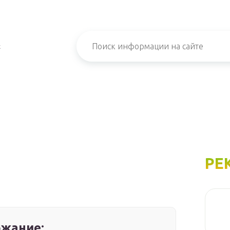
х
РЕ
жание: