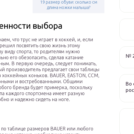
19 размер обуви: сколько см
длина ножки малыша?
енности выбора
аем, что трус не играет в хоккей, и, если
решил посвятить свою жизнь этому
у виду спорта, то родителям нужно
№ 
ьно его обезопасить, сделав катание
ым. В первую очередь, следует понимать,
ый производитель предлагает свои таблицы
 хоккейных коньков. BAUER, EASTON, CCM,
ярными и востребованными. Общими
Во 
бого бренда будет примерка, поскольку
рос
опа каждого спортсмена имеет разную
обно и надежно сидеть на ноге.
 по таблице размеров BAUER или любого