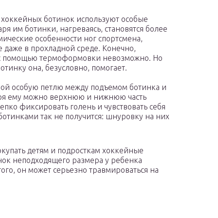
 хоккейных ботинок используют особые
ря им ботинки, нагреваясь, становятся более
мические особенности ног спортсмена,
даже в прохладной среде. Конечно,
 с помощью термоформовки невозможно. Но
отинку она, безусловно, помогает.
бой особую петлю между подъемом ботинка и
ря ему можно верхнюю и нижнюю часть
епко фиксировать голень и чувствовать себя
ботинками так не получится: шнуровку на них
окупать детям и подросткам хоккейные
инок неподходящего размера у ребенка
того, он может серьезно травмироваться на