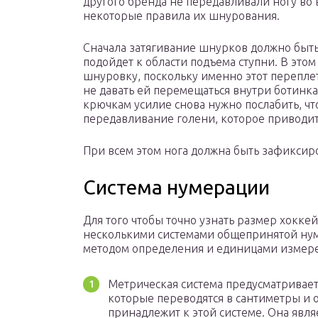
другого бренда не передавливали ногу во 
некоторые правила их шнурования.
Сначала затягивание шнурков должно быть 
подойдет к области подъема ступни. В этом
шнуровку, поскольку именно этот перепле
не давать ей перемещаться внутри ботинка
крючкам усилие снова нужно послабить, ч
передавливание голени, которое приводит
При всем этом нога должна быть зафиксир
Система нумерации
Для того чтобы точно узнать размер хокке
несколькими системами общепринятой нум
методом определения и единицами измер
Метрическая система предусматривае
которые переводятся в сантиметры и о
принадлежит к этой системе. Она явля