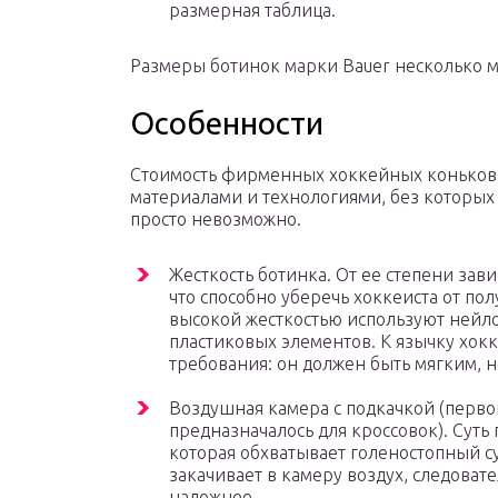
размерная таблица.
Размеры ботинок марки Bauer несколько м
Особенности
Стоимость фирменных хоккейных коньков д
материалами и технологиями, без которых
просто невозможно.
Жесткость ботинка. От ее степени зави
что способно уберечь хоккеиста от по
высокой жесткостью используют нейл
пластиковых элементов. К язычку хок
требования: он должен быть мягким, 
Воздушная камера с подкачкой (перв
предназначалось для кроссовок). Суть 
которая обхватывает голеностопный с
закачивает в камеру воздух, следоват
надежнее.