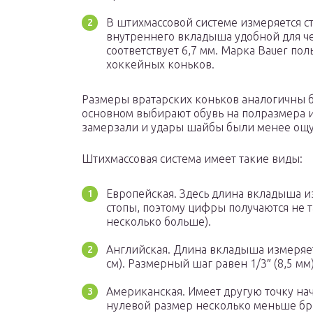
В штихмассовой системе измеряется сте
внутреннего вкладыша удобной для че
соответствует 6,7 мм. Марка Bauer по
хоккейных коньков.
Размеры вратарских коньков аналогичны б
основном выбирают обувь на полразмера и
замерзали и удары шайбы были менее ощ
Штихмассовая система имеет такие виды:
Европейская. Здесь длина вкладыша из
стопы, поэтому цифры получаются не 
несколько больше).
Английская. Длина вкладыша измеряется
см). Размерный шаг равен 1/3″ (8,5 мм
Американская. Имеет другую точку нач
нулевой размер несколько меньше бри