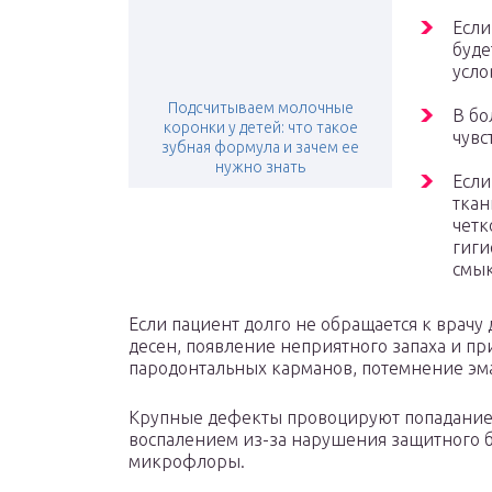
Если
буде
усло
Подсчитываем молочные
В бо
коронки у детей: что такое
чувс
зубная формула и зачем ее
нужно знать
Если
ткан
четк
гиги
смык
Если пациент долго не обращается к врачу
десен, появление неприятного запаха и пр
пародонтальных карманов, потемнение эма
Крупные дефекты провоцируют попадание в
воспалением из-за нарушения защитного б
микрофлоры.