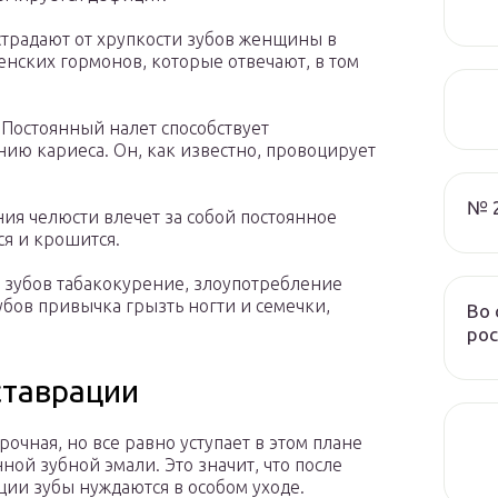
традают от хрупкости зубов женщины в
енских гормонов, которые отвечают, в том
Постоянный налет способствует
ю кариеса. Он, как известно, провоцирует
№ 
я челюсти влечет за собой постоянное
ся и крошится.
 зубов табакокурение, злоупотребление
убов привычка грызть ногти и семечки,
Во 
рос
ставрации
рочная, но все равно уступает в этом плане
нной зубной эмали. Это значит, что после
ции зубы нуждаются в особом уходе.