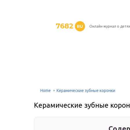
7682
RU
Онлайн-журнал о детя
Home
Керамические зубные коронки
Керамические зубные коро
Содер