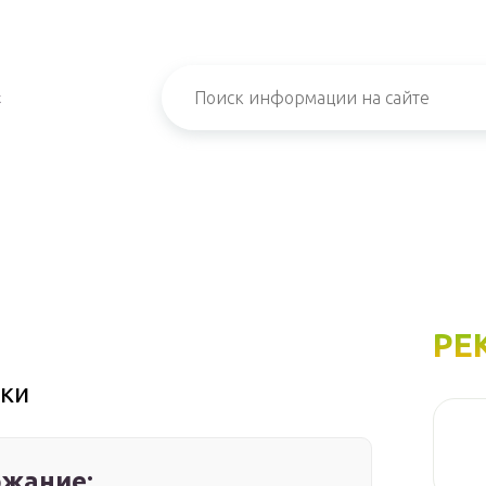
х
РЕ
нки
жание: