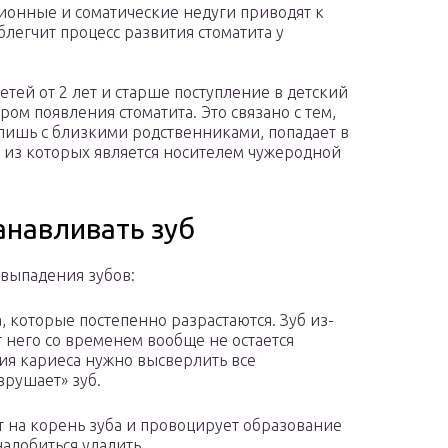
ионные и соматические недуги приводят к
легчит процесс развития стоматита у
етей от 2 лет и старше поступление в детский
м появления стоматита. Это связано с тем,
лишь с близкими родственниками, попадает в
 из которых является носителем чужеродной
анавливать зуб
выпадения зубов:
 которые постепенно разрастаются. Зуб из-
т него со временем вообще не остается
ния кариеса нужно высверлить все
зрушает» зуб.
т на корень зуба и провоцирует образование
адобиться удалить.