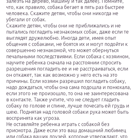
залезть на дерево, машину и так далее). Помните,
что, как правило, собака бегает в пять раз быстрее
человека. Скажите детям, чтобы они никогда не
убегали от собак.
Скажите детям, чтобы они не приближались и не
пытались погладить незнакомых собак, даже если те
выглядят дружелюбно. Иногда дети, имея опыт
общения с собаками, не боятся их и могут подойти к
совершенно незнакомой, что может обернуться
печальными последствиями. Если собака с хозяином,
научите ребенка сначала на расстоянии спросить
разрешения погладить ее и не расстраиваться, если
он откажет, так как возможно у него есть на это
причины. Если хозяин разрешил погладить собаку,
надо дождаться, чтобы она сама подошла и понюхала,
если этого не произошло, то она не заинтересована
в контакте. Также учтите, что не следует гладить
собаку по голове и спине, лучше почесать ей грудь и
шею. Поднятая над головой собаки рука может быть
воспринята как угроза.
Не оставляйте ребенка играть с собакой без
присмотра. Даже если это ваш домашний любимец
или собака ваших друзей, которые утверждают, что