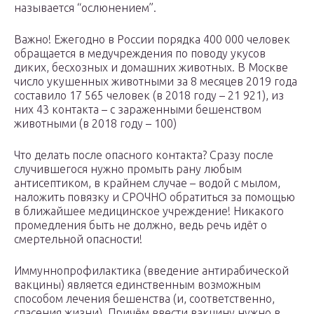
называется “ослюнением”.
Важно! Ежегодно в России порядка 400 000 человек
обращается в медучреждения по поводу укусов
диких, бесхозных и домашних животных. В Москве
число укушенных животными за 8 месяцев 2019 года
составило 17 565 человек (в 2018 году – 21 921), из
них 43 контакта – с зараженными бешенством
животными (в 2018 году – 100)
Что делать после опасного контакта? Сразу после
случившегося нужно промыть рану любым
антисептиком, в крайнем случае – водой с мылом,
наложить повязку и СРОЧНО обратиться за помощью
в ближайшее медицинское учреждение! Никакого
промедления быть не должно, ведь речь идёт о
смертельной опасности!
Иммуннопрофилактика (введение антирабической
вакцины) является единственным возможным
способом лечения бешенства (и, соответственно,
спасения жизни). Причём ввести вакцину нужно в