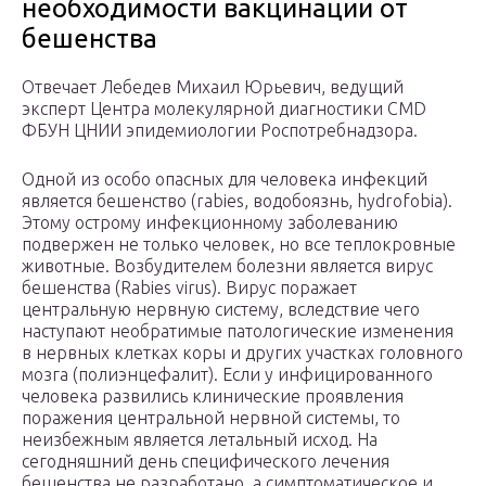
необходимости вакцинации от
бешенства
Отвечает Лебедев Михаил Юрьевич, ведущий
эксперт Центра молекулярной диагностики CMD
ФБУН ЦНИИ эпидемиологии Роспотребнадзора.
Одной из особо опасных для человека инфекций
является бешенство (rabies, водобоязнь, hydrofobia).
Этому острому инфекционному заболеванию
подвержен не только человек, но все теплокровные
животные. Возбудителем болезни является вирус
бешенства (Rabies virus). Вирус поражает
центральную нервную систему, вследствие чего
наступают необратимые патологические изменения
в нервных клетках коры и других участках головного
мозга (полиэнцефалит). Если у инфицированного
человека развились клинические проявления
поражения центральной нервной системы, то
неизбежным является летальный исход. На
сегодняшний день специфического лечения
бешенства не разработано, а симптоматическое и