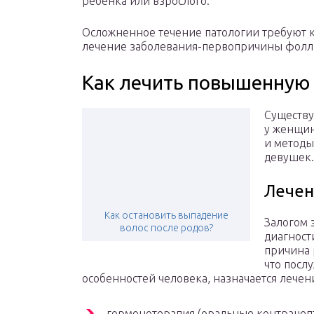
ребенка или взрослого.
Осложненное течение патологии требуют 
лечение заболевания-первопричины фолл
Как лечить повышенную 
Существу
у женщин
и методы
девушек.
Лечен
Как остановить выпадение
Залогом 
волос после родов?
диагност
причина 
что посл
особенностей человека, назначается лечен
гормонотерапия (оральные контрацеп