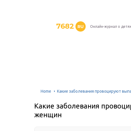
7682
RU
Онлайн-журнал о детя
Home
Какие заболевания провоцируют вып
Какие заболевания провоци
женщин