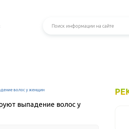
х
РЕ
адение волос у женщин
руют выпадение волос у