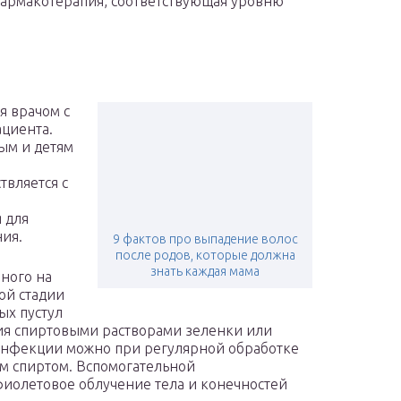
фармакотерапия, соответствующая уровню
я врачом с
ациента.
ым и детям
вляется с
 для
ия.
9 фактов про выпадение волос
после родов, которые должна
знать каждая мама
ного на
ой стадии
ых пустул
ия спиртовыми растворами зеленки или
инфекции можно при регулярной обработке
м спиртом. Вспомогательной
фиолетовое облучение тела и конечностей