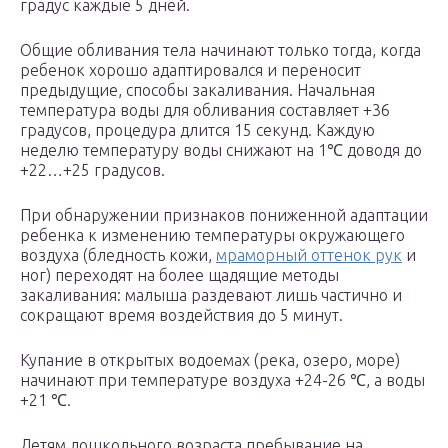
градус каждые 5 дней.
Общие обливания тела начинают только тогда, когда
ребенок хорошо адаптировался и переносит
предыдущие, способы закаливания. Начальная
температура воды для обливания составляет +36
градусов, процедура длится 15 секунд. Каждую
неделю температуру воды снижают на 1℃ доводя до
+22…+25 градусов.
При обнаружении признаков пониженной адаптации
ребенка к изменению температуры окружающего
воздуха (бледность кожи,
мраморный оттенок рук
и
ног) переходят на более щадящие методы
закаливания: малыша раздевают лишь частично и
сокращают время воздействия до 5 минут.
Купание в открытых водоемах (река, озеро, море)
начинают при температуре воздуха +24-26 ℃, а воды
+21 ℃.
Детям дошкольного возраста пребывание на