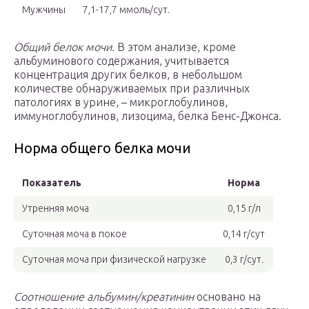
Мужчины
7,1-17,7 ммоль/сут.
Общий белок мочи.
В этом анализе, кроме
альбуминового содержания, учитывается
концентрация других белков, в небольшом
количестве обнаруживаемых при различных
патологиях в урине, – микроглобулинов,
иммуноглобулинов, лизоцима, белка Бенс-Джонса.
Норма общего белка мочи
Показатель
Норма
Утренняя моча
0,15 г/л
Суточная моча в покое
0,14 г/сут
Суточная моча при физической нагрузке
0,3 г/сут.
Соотношение альбумин/креатинин
основано на