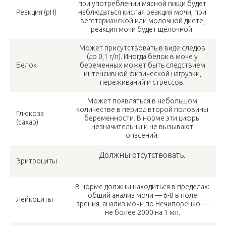
при употреблении мясной пищи будет
Реакция (рН)
наблюдаться кислая реакция мочи, при
вегетарианской или молочной диете,
реакция мочи будет щелочной.
Может присутствовать в виде следов
(до 0,1 г/л). Иногда белок в моче у
Белок
беременных может быть следствием
интенсивной физической нагрузки,
переживаний и стрессов.
Может появляться в небольшом
количестве в период второй половины
Глюкоза
беременности. В норме эти цифры
(сахар)
незначительны и не вызывают
опасений.
Должны отсутствовать.
Эритроциты
В норме должны находиться в пределах:
общий анализ мочи — 6-8 в поле
Лейкоциты
зрения; анализ мочи по Нечипоренко —
не более 2000 на 1 мл.