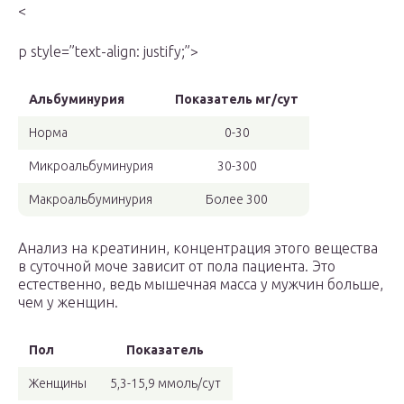
<
p style=”text-align: justify;”>
Альбуминурия
Показатель мг/сут
Норма
0-30
Микроальбуминурия
30-300
Макроальбуминурия
Более 300
Анализ на креатинин, концентрация этого вещества
в суточной моче зависит от пола пациента. Это
естественно, ведь мышечная масса у мужчин больше,
чем у женщин.
Пол
Показатель
Женщины
5,3-15,9 ммоль/сут