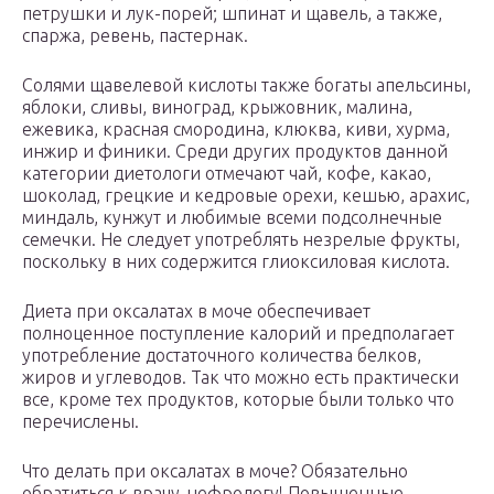
петрушки и лук-порей; шпинат и щавель, а также,
спаржа, ревень, пастернак.
Солями щавелевой кислоты также богаты апельсины,
яблоки, сливы, виноград, крыжовник, малина,
ежевика, красная смородина, клюква, киви, хурма,
инжир и финики. Среди других продуктов данной
категории диетологи отмечают чай, кофе, какао,
шоколад, грецкие и кедровые орехи, кешью, арахис,
миндаль, кунжут и любимые всеми подсолнечные
семечки. Не следует употреблять незрелые фрукты,
поскольку в них содержится глиоксиловая кислота.
Диета при оксалатах в моче обеспечивает
полноценное поступление калорий и предполагает
употребление достаточного количества белков,
жиров и углеводов. Так что можно есть практически
все, кроме тех продуктов, которые были только что
перечислены.
Что делать при оксалатах в моче? Обязательно
обратиться к врачу-нефрологу! Повышенные