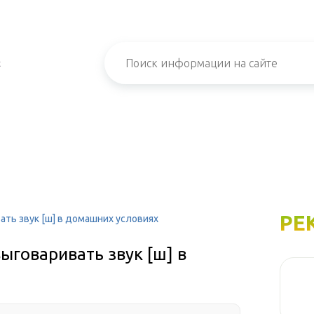
х
РЕ
ать звук [ш] в домашних условиях
ыговаривать звук [ш] в