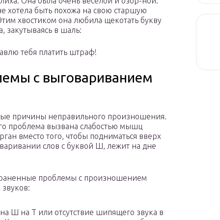
лиха. Она была очень веселой и озор-ной:
не хотела быть похожа на свою старшую
 Этим хвостиком она любила щекотать букву
а, закутываясь в шаль:
тавлю тебя платить штраф!
лемы с выговариванием
ные причины неправильного произношения.
го проблема вызвана слабостью мышц
орган вместо того, чтобы подниматься вверх
варивании слов с буквой Ш, лежит на дне
траненные проблемы с произношением
звуков:
на Ш на Т или отсутствие шипящего звука в