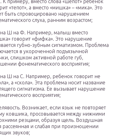
. К примеру, вместо слова «шепот» ребенок
рит «тепот», а вместо «мишка» – «мика». Это
т быть спровоцировано нарушением
матического слуха, ранним возрастом;
на Ш на Ф. Например, малыш вместо
ка» говорит «фифка». Это нарушение
вается губно-зубным сигматизмом. Проблема
ючается в укороченной подъязычной
чки, слишком активной работе губ,
шении фонематического восприятия;
на Ш на С. Например, ребенок говорит не
ла», а «скола». Эта проблема носит название
тящего сигматизма. Ее вызывает нарушение
матического восприятия;
лявость. Возникает, если язык не повторяет
у ковшика, просовывается между нижними
рхними резцами, образуя щель. Воздушная
я рассеянная и слабая при произношении
щих звуков;