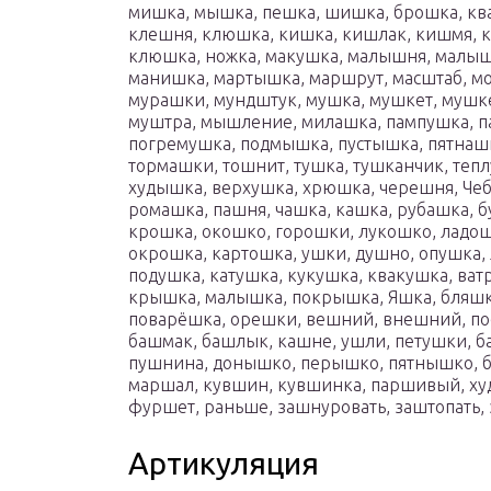
мишка, мышка, пешка, шишка, брошка, кв
клешня, клюшка, кишка, кишлак, кишмя,
клюшка, ножка, макушка, малышня, малыш
манишка, мартышка, маршрут, масштаб, м
мурашки, мундштук, мушка, мушкет, мушк
муштра, мышление, милашка, пампушка, 
погремушка, подмышка, пустышка, пятнаш
тормашки, тошнит, тушка, тушканчик, теп
худышка, верхушка, хрюшка, черешня, Че
ромашка, пашня, чашка, кашка, рубашка, б
крошка, окошко, горошки, лукошко, ладош
окрошка, картошка, ушки, душно, опушка, 
подушка, катушка, кукушка, квакушка, ва
крышка, малышка, покрышка, Яшка, бляшк
поварёшка, орешки, вешний, внешний, по
башмак, башлык, кашне, ушли, петушки, б
пушнина, донышко, перышко, пятнышко,
маршал, кувшин, кувшинка, паршивый, ху
фуршет, раньше, зашнуровать, заштопать,
Артикуляция