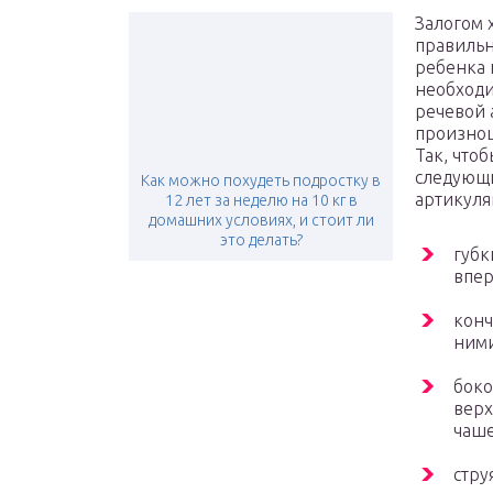
Залогом 
правиль
ребенка 
необходи
речевой 
произнош
Так, что
следующи
Как можно похудеть подростку в
артикуля
12 лет за неделю на 10 кг в
домашних условиях, и стоит ли
это делать?
губк
впер
конч
ними
боко
верх
чаше
стру