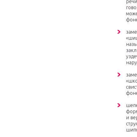
речи
гово
може
фоне
заме
«шиш
назы
закл
узде
нару
заме
«шко
свис
фоне
шепе
форм
и ве
стру
шипя