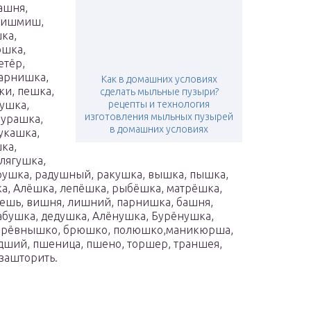
ашня,
 кишмиш,
ка,
ошка,
етёр,
парнишка,
Как в домашних условиях
ки, пешка,
сделать мыльные пузыри?
лушка,
рецепты и технология
изготовления мыльных пузырей
бурашка,
в домашних условиях
укашка,
ка,
лягушка,
трушка, радушный, ракушка, вышка, пышка,
а, Алёшка, лепёшка, рыбёшка, матрёшка,
ешь, вишня, лишний, парнишка, башня,
абушка, дедушка, Алёнушка, Бурёнушка,
 брёвнышко, брюшко, полюшко,маникюрша,
дший, пшеница, пшено, торшер, траншея,
 зашторить.