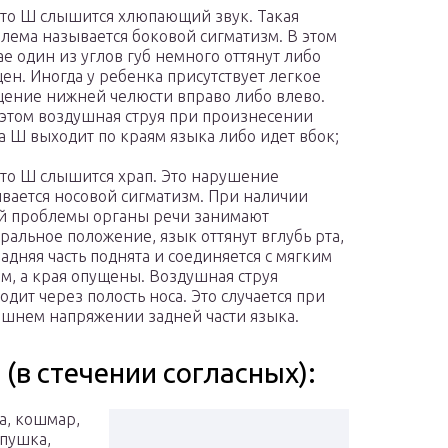
то Ш слышится хлюпающий звук. Такая
лема называется боковой сигматизм. В этом
ае один из углов губ немного оттянут либо
ен. Иногда у ребенка присутствует легкое
ение нижней челюсти вправо либо влево.
этом воздушная струя при произнесении
а Ш выходит по краям языка либо идет вбок;
то Ш слышится храп. Это нарушение
вается носовой сигматизм. При наличии
й проблемы органы речи занимают
ральное положение, язык оттянут вглубь рта,
задняя часть поднята и соединяется с мягким
м, а края опущены. Воздушная струя
одит через полость носа. Это случается при
шнем напряжении задней части языка.
 (в стечении согласных):
а, кошмар,
пушка,