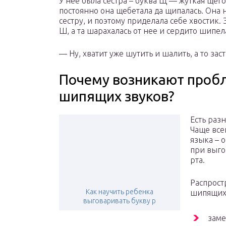
У нее была сестра – буква Щ — жуткая щего
постоянно она щебетала да щипалась. Она 
сестру, и поэтому приделала себе хвостик.
Ш, а та шарахалась от нее и сердито шипел
— Ну, хватит уже шутить и шалить, а то зас
Почему возникают проб
шипящих звуков?
Есть раз
Чаще все
языка – 
при выго
рта.
Распрос
Как научить ребенка
шипящих 
выговаривать букву р
заме