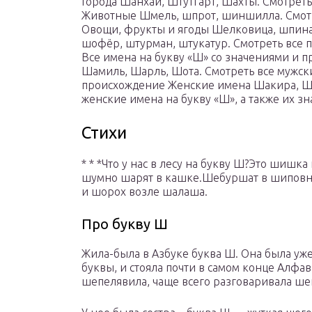
Города Шанхай, Штутгарт, Шахты. Смотреть
Животные Шмель, шпрот, шиншилла. Смотр
Овощи, фрукты и ягоды Шелковица, шпина
шофёр, штурман, штукатур. Смотреть все 
Все имена на букву «Ш» со значениями и
Шамиль, Шарль, Шота. Смотреть все мужски
происхождение Женские имена Шакира, Ше
женские имена на букву «Ш», а также их з
Стихи
* * *Что у нас в лесу на букву Ш?Это ши
шумно шарят в кашке.Шебуршат в шиповни
и шорох возле шалаша.
Про букву Ш
Жила-была в Азбуке буква Ш. Она была уже
буквы, и стояла почти в самом конце Алфа
шепелявила, чаще всего разговаривала ше