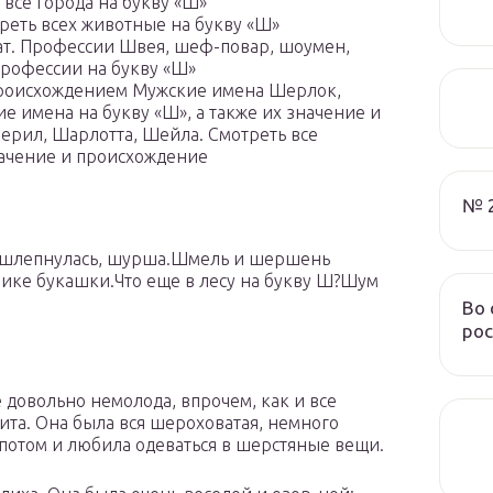
 все города на букву «Ш»
еть всех животные на букву «Ш»
т. Профессии Швея, шеф-повар, шоумен,
профессии на букву «Ш»
 происхождением Мужские имена Шерлок,
е имена на букву «Ш», а также их значение и
рил, Шарлотта, Шейла. Смотреть все
начение и происхождение
№ 
шка шлепнулась, шурша.Шмель и шершень
ке букашки.Что еще в лесу на букву Ш?Шум
Во 
рос
 довольно немолода, впрочем, как и все
вита. Она была вся шероховатая, немного
потом и любила одеваться в шерстяные вещи.