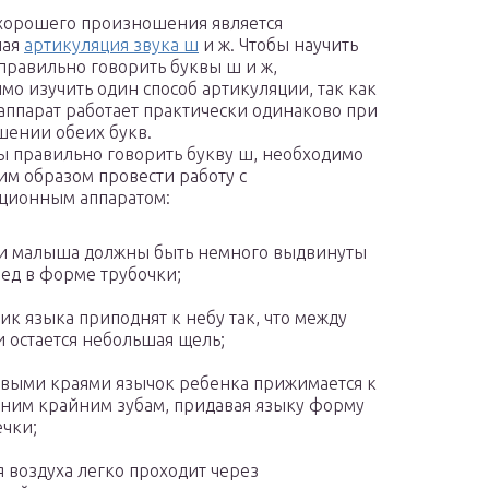
хорошего произношения является
ная
артикуляция звука ш
и ж. Чтобы научить
правильно говорить буквы ш и ж,
мо изучить один способ артикуляции, так как
аппарат работает практически одинаково при
ении обеих букв.
бы правильно говорить букву ш, необходимо
м образом провести работу с
ционным аппаратом:
и малыша должны быть немного выдвинуты
ед в форме трубочки;
ик языка приподнят к небу так, что между
 остается небольшая щель;
выми краями язычок ребенка прижимается к
ним крайним зубам, придавая языку форму
чки;
я воздуха легко проходит через