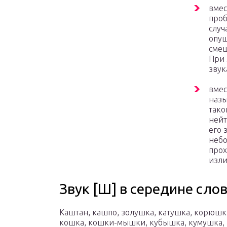
вмес
проб
случ
опущ
смещ
При 
звук
вмес
назы
тако
нейт
его 
небо
прох
изли
Звук [Ш] в середине слов
Каштан, кашпо, золушка, катушка, корюшк
кошка, кошки-мышки, кубышка, кумушка, 