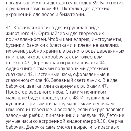
посадить в землю и дождаться всходов.39. Блокнотик
с ручкой и замочком.40. Шкатулка для детских
украшений для волос и бижутерии.
41. Красивая корзина для игрушек в виде
животного.42. Органайзеры для творческих
принадлежностей. Чтобы канцелярия, инструменты,
бусинки, баночки с блестками и клеем не валялись,
их очень удобно хранить в разного рода деревянных
или пластиковых коробочках с множеством
отсеков.43. Деревянная игрушка-качалка.44.
Аудиокнига с самыми популярными детскими
сказками.45. Настенные часы, оформленные в
сказочном стиле.46. Забавный светильник. В виде
бабочки, цветка или аквариума с рыбками.47.
Проектор звездного неба. С таким ночником
малышке будет проще уснуть.48. Игрушки для
купания. Принимать ванну маленьким девочкам
намного интереснее и веселее, если вокруг плавают
заводные рыбки, пингвинчики и медузы.49. Детские
умные часы со встроенной видеокамерой.50. Ферма
бабочек. Девочка сама сможет вырастить красивых