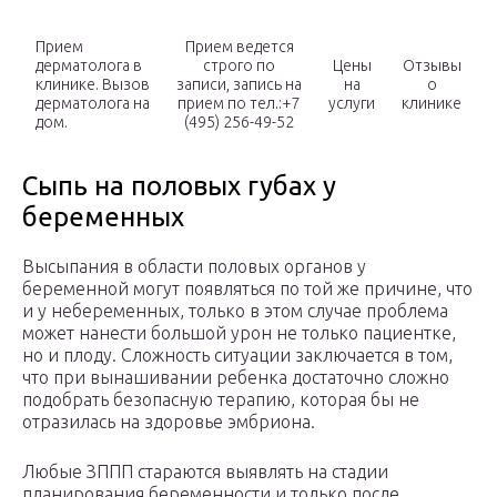
Прием
Прием ведется
дерматолога в
строго по
Цены
Отзывы
клинике. Вызов
записи, запись на
на
о
дерматолога на
прием по тел.:+7
услуги
клинике
дом.
(495) 256-49-52
Сыпь на половых губах у
беременных
Высыпания в области половых органов у
беременной могут появляться по той же причине, что
и у небеременных, только в этом случае проблема
может нанести большой урон не только пациентке,
но и плоду. Сложность ситуации заключается в том,
что при вынашивании ребенка достаточно сложно
подобрать безопасную терапию, которая бы не
отразилась на здоровье эмбриона.
Любые ЗППП стараются выявлять на стадии
планирования беременности и только после