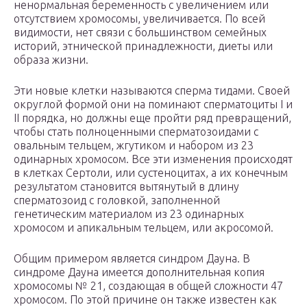
ненормальная беременность с увеличением или
отсутствием хромосомы, увеличивается. По всей
видимости, нет связи с большинством семейных
историй, этнической принадлежности, диеты или
образа жизни.
Эти новые клетки называются сперма тидами. Своей
округлой формой они на поминают сперматоциты I и
II порядка, но должны еще пройти ряд превращений,
чтобы стать полноценными сперматозоидами с
овальным тельцем, жгутиком и набором из 23
одинарных хромосом. Все эти изменения происходят
в клетках Сертоли, или сустеноцитах, а их конечным
результатом становится вытянутый в длину
сперматозоид с головкой, заполненной
генетическим материалом из 23 одинарных
хромосом и апикальным тельцем, или акросомой.
Общим примером является синдром Дауна. В
синдроме Дауна имеется дополнительная копия
хромосомы № 21, создающая в общей сложности 47
хромосом. По этой причине он также известен как