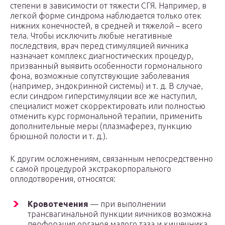
степени в зависимости от тяжести СГЯ. Например, в
легкой форме синдрома наблюдается только отек
нижних конечностей, в средней и тяжелой – всего
тела. Чтобы исключить любые негативные
последствия, врач перед стимуляцией яичника
назначает комплекс диагностических процедур,
призванный выявить особенности гормонального
фона, возможные сопутствующие заболевания
(например, эндокринной системы) и т. д. В случае,
если синдром гиперстимуляции все же наступил,
специалист может скорректировать или полностью
отменить курс гормональной терапии, применить
дополнительные меры (плазмаферез, пункцию
брюшной полости и т. д.).
К другим осложнениям, связанным непосредственно
с самой процедурой экстракорпорального
оплодотворения, относятся:
Кровотечения
— при выполнении
трансвагинальной пункции яичников возможна
перфорация органов малого таза и кишечника,