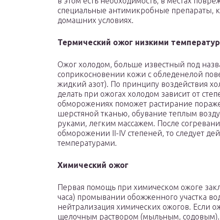
в этом есть необходимость, в местах повр
специальные антимикробные препараты, ка
домашних условиях.
Термический ожог низкими температу
Ожог холодом, больше известный под назв
соприкосновении кожи с обледенелой пове
жидкий азот). По принципу воздействия хо
делать при ожогах холодом зависит от ст
обморожениях поможет растирание пораже
шерстяной тканью, обувание теплым возду
руками, легким массажем. После согревани
обморожении II-IV степеней, то следует де
температурами.
Химический ожог
Первая помощь при химическом ожоге закл
часа) промывании обожженного участка вод
нейтрализация химических ожогов. Если ож
щелочным раствором (мыльным, содовым)