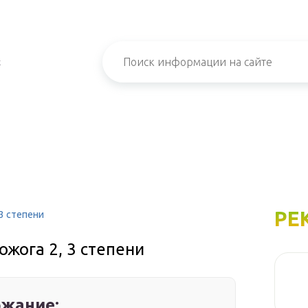
х
РЕ
3 степени
ожога 2, 3 степени
жание: