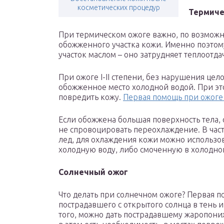
косметических процедур
Термиче
При термическом ожоге важно, по возможно
обожженного участка кожи. Именно поэто
участок маслом – оно затрудняет теплоотда
При ожоге I-II степени, без нарушения цел
обожженное место холодной водой. При это
повредить кожу.
Первая помощь при ожоге
Если обожжена большая поверхность тела, 
не спровоцировать переохлаждение. В част
лед, для охлаждения кожи можно использ
холодную воду, либо смоченную в холодно
Солнечный ожог
Что делать при солнечном ожоге? Первая 
пострадавшего с открытого солнца в тень
того, можно дать пострадавшему жаропон