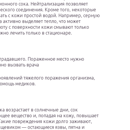
монного сока. Нейтрализация позволяет
ского соединения. Кроме того, некоторые
ать с кожи простой водой. Например, серную
а активно выделяет тепло, что может
лоту с поверхности кожи смывают только
но лечить только в стационаре.
страдавшего. Пораженное место нужно
нно вызвать врача
роявлений тяжелого поражения организма,
помощь медиков.
а возрастает в солнечные дни, сок
ее вещество и, попадая на кожу, повышает
Такие повреждения кожи долго заживают,
рщевиком — остающиеся язвы, пятна и