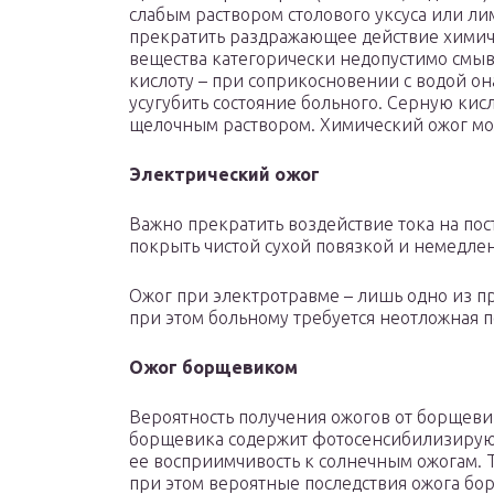
слабым раствором столового уксуса или ли
прекратить раздражающее действие химиче
вещества категорически недопустимо смыв
кислоту – при соприкосновении с водой он
усугубить состояние больного. Серную кис
щелочным раствором. Химический ожог мож
Электрический ожог
Важно прекратить воздействие тока на по
покрыть чистой сухой повязкой и немедле
Ожог при электротравме – лишь одно из п
при этом больному требуется неотложная 
Ожог борщевиком
Вероятность получения ожогов от борщевик
борщевика содержит фотосенсибилизирующ
ее восприимчивость к солнечным ожогам. 
при этом вероятные последствия ожога бо