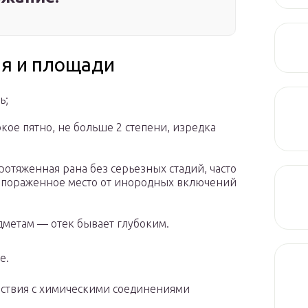
ия и площади
ь;
кое пятно, не больше 2 степени, изредка
отяженная рана без серьезных стадий, часто
 пораженное место от инородных включений
дметам — отек бывает глубоким.
е.
йствия с химическими соединениями