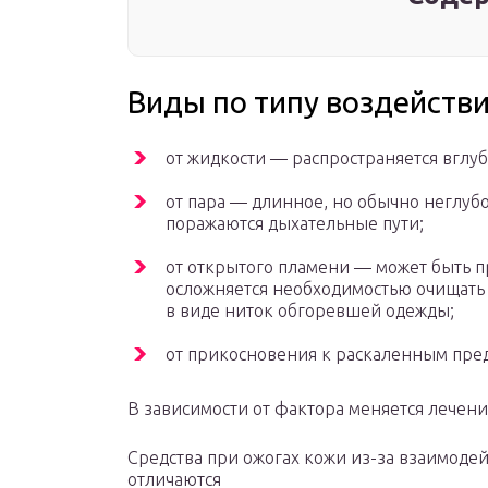
Виды по типу воздейств
от жидкости — распространяется вглуб
от пара — длинное, но обычно неглубо
поражаются дыхательные пути;
от открытого пламени — может быть пр
осложняется необходимостью очищать
в виде ниток обгоревшей одежды;
от прикосновения к раскаленным пре
В зависимости от фактора меняется лечени
Средства при ожогах кожи из-за взаимоде
отличаются