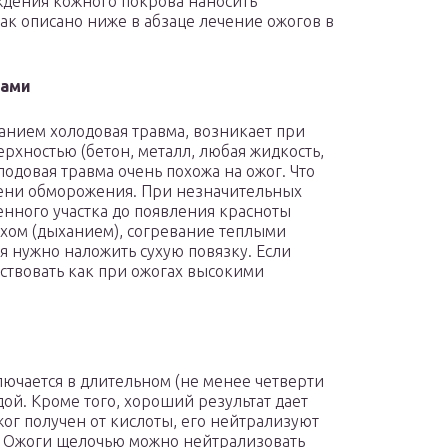
еждения кожного покрова наносить
к описано ниже в абзаце лечение ожогов в
рами
анием холодовая травма, возникает при
рхностью (бетон, металл, любая жидкость,
лодовая травма очень похожа на ожог. Что
епени обморожения. При незначительных
нного участка до появления красноты
хом (дыханием), согревание теплыми
я нужно наложить сухую повязку. Если
йствовать как при ожогах высокими
ючается в длительном (не менее четверти
ой. Кроме того, хороший результат дает
ог получен от кислоты, его нейтрализуют
. Ожоги щелочью можно нейтрализовать