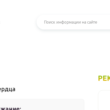
х
РЕ
ердца
жание: