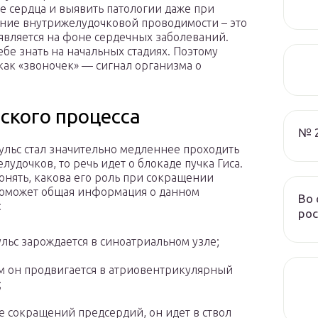
те сердца и выявить патологии даже при
ение внутрижелудочковой проводимости – это
является на фоне сердечных заболеваний.
ебе знать на начальных стадиях. Поэтому
ак «звоночек» — сигнал организма о
ского процесса
№ 
ульс стал значительно медленнее проходить
лудочков, то речь идет о блокаде пучка Гиса.
онять, какова его роль при сокращении
поможет общая информация о данном
Во 
:
рос
льс зарождается в синоатриальном узле;
м он продвигается в атриовентрикулярный
;
е сокращений предсердий, он идет в ствол