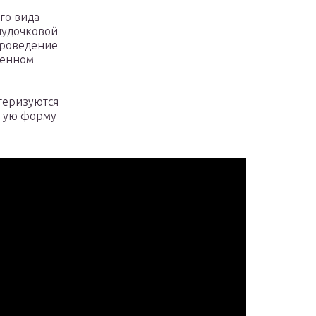
го вида
лудочковой
проведение
ненном
теризуются
угую форму