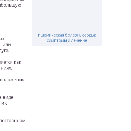
аибольшую
Ишемическая болезнь сердца:
ах
симптомы и лечение
- или
уга.
яется как
ениях.
сположения
в виде
и с
постоянном