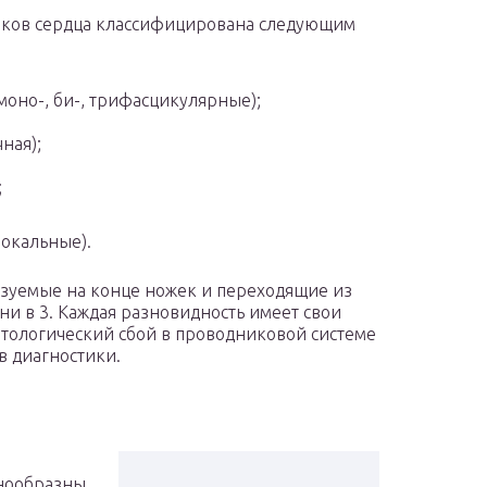
чков сердца классифицирована следующим
моно-, би-, трифасцикулярные);
ная);
;
локальные).
зуемые на конце ножек и переходящие из
ени в 3. Каждая разновидность имеет свои
атологический сбой в проводниковой системе
в диагностики.
знообразны.