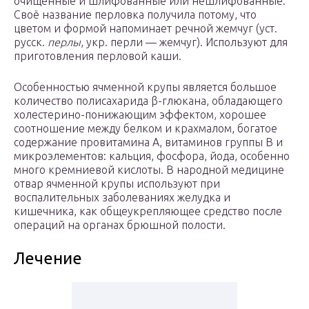
очищенные и шлифованные или нешлифованные.
Своё название перловка получила потому, что
цветом и формой напоминает речной жемчуг (уст.
русск.
перлы
, укр. перли — жемчуг). Используют для
приготовления перловой каши.
Особенностью ячменной крупы является большое
количество полисахарида β-глюкана, обладающего
холестерино-понижающим эффектом, хорошее
соотношение между белком и крахмалом, богатое
содержание провитамина А, витаминов группы В и
микроэлементов: кальция, фосфора, йода, особенно
много кремниевой кислоты. В народной медицине
отвар ячменной крупы используют при
воспалительных заболеваниях желудка и
кишечника, как общеукрепляющее средство после
операций на органах брюшной полости.
Лечение