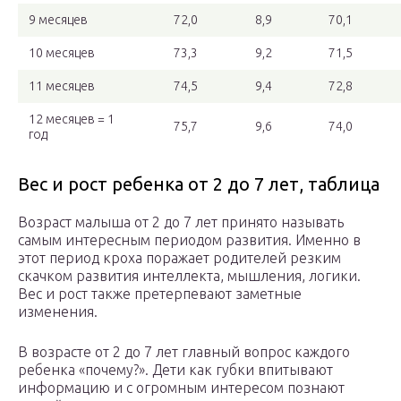
9 месяцев
72,0
8,9
70,1
10 месяцев
73,3
9,2
71,5
11 месяцев
74,5
9,4
72,8
12 месяцев = 1
75,7
9,6
74,0
год
Вес и рост ребенка от 2 до 7 лет, таблица
Возраст малыша от 2 до 7 лет принято называть
самым интересным периодом развития. Именно в
этот период кроха поражает родителей резким
скачком развития интеллекта, мышления, логики.
Вес и рост также претерпевают заметные
изменения.
В возрасте от 2 до 7 лет главный вопрос каждого
ребенка «почему?». Дети как губки впитывают
информацию и с огромным интересом познают