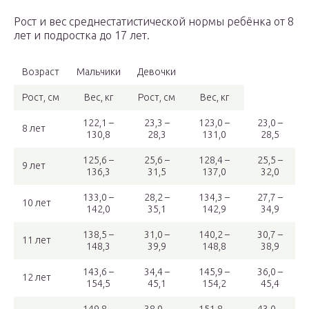
Рост и вес среднестатистической нормы ребёнка от 8
лет и подростка до 17 лет.
Возраст
Мальчики
Девочки
Рост, см
Вес, кг
Рост, см
Вес, кг
122,1 –
23,3 –
123,0 –
23,0 –
8 лет
130,8
28,3
131,0
28,5
125,6 –
25,6 –
128,4 –
25,5 –
9 лет
136,3
31,5
137,0
32,0
133,0 –
28,2 –
134,3 –
27,7 –
10 лет
142,0
35,1
142,9
34,9
138,5 –
31,0 –
140,2 –
30,7 –
11 лет
148,3
39,9
148,8
38,9
143,6 –
34,4 –
145,9 –
36,0 –
12 лет
154,5
45,1
154,2
45,4