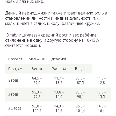
новый для них мир.
Данный период жизни также играет важную роль в
становлении личности и индивидуальности, т.к.
малыш идёт в садик, школу, различные кружки.
В таблице указан средний рост и вес ребёнка,
отклонение в одну и другую сторону на 10-15%
считается нормой.
Возраст
Мальчики
Девочки
Рост, см
Вес, кг
Рост, см
Вес, кг
84,5 –
11,7 –
83,3 –
11,3 –
2 года
89,0
13,5
87,5
12,8
92,3 –
13,8 –
93,0 –
13,3 –
3 года
99,8
16,0
98,1
15,5
95,0 –
14,3 –
95,6 –
14,0 –
3,5 года
102,5
16,8
101,4
16,4