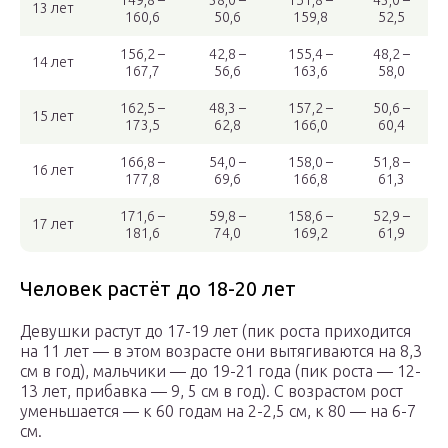
149,8 –
38,0 –
151,8 –
43,0 –
13 лет
160,6
50,6
159,8
52,5
156,2 –
42,8 –
155,4 –
48,2 –
14 лет
167,7
56,6
163,6
58,0
162,5 –
48,3 –
157,2 –
50,6 –
15 лет
173,5
62,8
166,0
60,4
166,8 –
54,0 –
158,0 –
51,8 –
16 лет
177,8
69,6
166,8
61,3
171,6 –
59,8 –
158,6 –
52,9 –
17 лет
181,6
74,0
169,2
61,9
Человек растёт до 18-20 лет
Девушки растут до 17-19 лет (пик роста приходится
на 11 лет — в этом возрасте они вытягиваются на 8,3
см в год), мальчики — до 19-21 года (пик роста — 12-
13 лет, прибавка — 9, 5 см в год). С возрастом рост
уменьшается — к 60 годам на 2-2,5 см, к 80 — на 6-7
см.