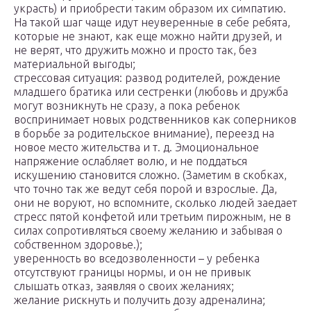
украсть) и приобрести таким образом их симпатию.
На такой шаг чаще идут неуверенные в себе ребята,
которые не знают, как еще можно найти друзей, и
не верят, что дружить можно и просто так, без
материальной выгоды;
стрессовая ситуация: развод родителей, рождение
младшего братика или сестренки (любовь и дружба
могут возникнуть не сразу, а пока ребенок
воспринимает новых родственников как соперников
в борьбе за родительское внимание), переезд на
новое место жительства и т. д. Эмоциональное
напряжение ослабляет волю, и не поддаться
искушению становится сложно. (Заметим в скобках,
что точно так же ведут себя порой и взрослые. Да,
они не воруют, но вспомните, сколько людей заедает
стресс пятой конфетой или третьим пирожным, не в
силах сопротивляться своему желанию и забывая о
собственном здоровье.);
уверенность во вседозволенности – у ребенка
отсутствуют границы нормы, и он не привык
слышать отказ, заявляя о своих желаниях;
желание рискнуть и получить дозу адреналина;