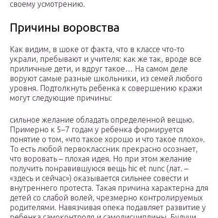
своему усмотрению.
Причины воровства
Как видим, в шоке от факта, что в классе что-то
украли, пребывают и учителя: как же так, вроде все
приличные дети, и вдруг такое… На самом деле
воруют самые разные школьники, из семей любого
уровня. Подтолкнуть ребенка к совершению кражи
могут следующие причины:
сильное желание обладать определенной вещью.
Примерно к 5–7 годам у ребенка формируется
понятие о том, «что такое хорошо и что такое плохо».
То есть любой первоклассник прекрасно осознает,
что воровать – плохая идея. Но при этом желание
получить понравившуюся вещь hic et nunc (лат. –
«здесь и сейчас») оказывается сильнее совести и
внутреннего протеста. Такая причина характерна для
детей со слабой волей, чрезмерно контролируемых
родителями. Навязчивая опека подавляет развитие у
ребенка самоконтроля и самодисциплины. Будучи