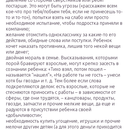
давление со стороны сверстников или ребят
постарше. Это могут быть угрозы («расскажем всем
кое-что про тебя/побьем тебя, если не принесешь то-
то и то-то»), попытки взять на слабо или просто
необходимое испытание, чтобы подростка приняли в
компанию;
желание отомстить однокласснику за какие-то его
действия, обидные слова или поступки. Ребенок
хочет наказать противника, лишив того некой вещи
или денег;
двойная мораль в семье. Высказывания, которыми
порой бравируют взрослые, могут крепко засесть в
сознании ребенка: «Тихо взял, потом пошел –
называется “нашел”», «На работе ты не гость – унеси
хотя бы гвоздь» и т. д. Тем более если слова
подкрепляются делом: есть взрослые, которые не
стесняются приносить с работы – в зависимости от
сферы, где они трудятся, – канцтовары, продукты,
гвозди, запчасти и прочие мелкие вещи, да еще и
радуются в присутствии ребенка своей
«добычливости»;
необходимость купить угощение, игрушки и прочие
мелочи другим детям (а для этого деньги приходится