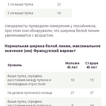
3 см выше пупка
22
2 см выше пупка
16
специалисты проводили измерения у покойников,
при этом они обнаружили, что ширина белой линии
увеличивается с возрастом.
Нормальная ширина белой линии, максимальное
значение (мм) Французский вариант
Моложе
Старше
Уровень
45 лет
45 лет
Выше пупка, середина
расстояния между пупком и
10
15
мечевидным отростком
На уровне пупочного кольца
27
27
Выше пупка, середина
расстояния между пупком и
9
14