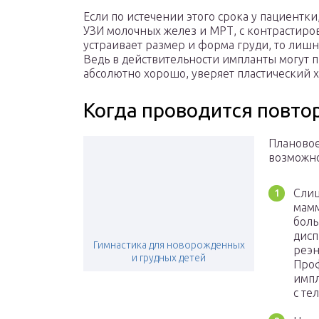
Если по истечении этого срока у пациентки
УЗИ молочных желез и МРТ, с контрастиро
устраивает размер и форма груди, то лишн
Ведь в действительности импланты могут п
абсолютно хорошо, уверяет пластический х
Когда проводится повто
Плановое
возможно
Слиш
мамм
боль
дис
Гимнастика для новорожденных
реэн
и грудных детей
Проф
импл
с те