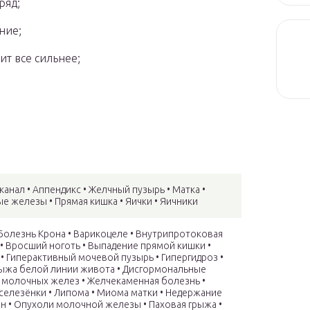
ряд;
ние;
ит все сильнее;
канал • Аппендикс • Желчный пузырь • Матка •
 железы • Прямая кишка • Яички • Яичники
Болезнь Крона • Варикоцеле • Внутрипротоковая
• Вросший ноготь • Выпадение прямой кишки •
• Гиперактивный мочевой пузырь • Гипергидроз •
рыжа белой линии живота • Дисгормональные
 молочных желез • Желчекаменная болезнь •
селезёнки • Липома • Миома матки • Недержание
н • Опухоли молочной железы • Паховая грыжа •