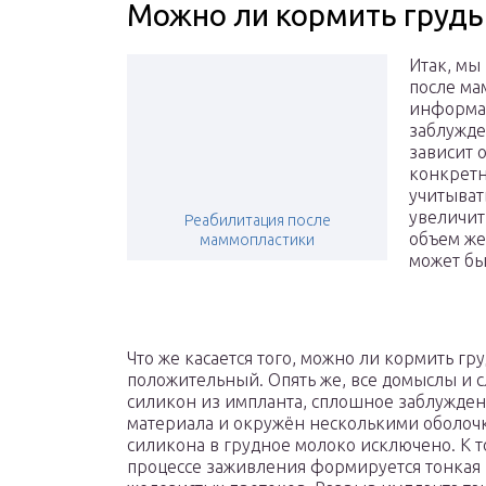
Можно ли кормить груд
Итак, мы
после ма
информац
заблужде
зависит 
конкретн
учитыват
увеличит
Реабилитация после
объем же
маммопластики
может бы
Что же касается того, можно ли кормить гр
положительный. Опять же, все домыслы и сл
силикон из импланта, сплошное заблужден
материала и окружён несколькими оболочк
силикона в грудное молоко исключено. К т
процессе заживления формируется тонкая 