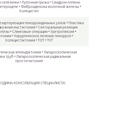
селезёнки • Пупочная грыжа • Синдром Аллена-
ретероцеле • Фиброаденома молочной железы •
езартеризация геморроидальных узлов • Пластика
дкожная мастэктомия • Секторальная резекция
елезы • Слинговые операции • Уретропексия •
томия • Хирургическое лечение геморроя •
Холецистэктомия • TOT • TVT
я аппендэктомия‏‎ • Лапароскопическая
роскопическая радикальная
простатэктомия
ОДИМА КОНСУЛЬТАЦИЯ СПЕЦИАЛИСТА!