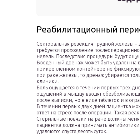
Реабилитационный пери
Секторальная резекция грудной железы – э
требуется прохождение послеоперационног
недель. Последствия процедуры будут ощущ
Введенный дренаж может быть удален на вт
прикрепленном контейнере не фиксируют
при раке железы, то дренаж убирается тол
клиники.
Боль ощущается в течении первых трех дне
ощущений в мышцу вводят обезболивающие
после выписки, но в виде таблеток и в ог
В течении первых двух дней пациентка м
ответ на стресс после операции. Такая ре
Стерильные повязки на ране должны менят
пациентка должна принимать антибиотики
удаляются спустя десять суток.