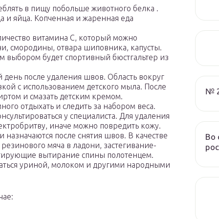
блять в пищу побольше животного белка .
а и яйца. Копченная и жаренная еда
ичество витамина С, который можно
и, смородины, отвара шиповника, капусты.
м выбором будет спортивный бюстгальтер из
день после удаления швов. Область вокруг
кой с использованием детского мыла. После
№ 
иртом и смазать детским кремом.
ого отдыхать и следить за набором веса.
сультироваться у специалиста. Для удаления
ктробритву, иначе можно повредить кожу.
 назначаются после снятия швов. В качестве
Во 
резинового мяча в ладони, застегивание-
рос
итирующие вытирание спины полотенцем.
ваться уриной, молоком и другими народными
чае: