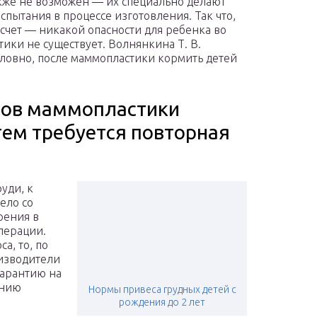
кже не возможен — их специально делают
пытания в процессе изготовления. Так что,
счет — никакой опасности для ребенка во
ики не существует. Волнянкина Т. В.
словно, после маммопластики кормить детей
атов маммопластики
атем требуется повторная
уди, к
ело со
рения в
перации.
а, то, по
изводители
гарантию на
ению
Нормы привеса грудных детей с
рождения до 2 лет