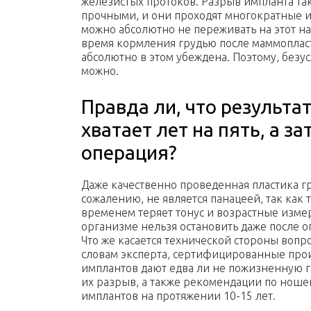
железистых протоков. Разрыв импланта та
прочными, и они проходят многократные ис
можно абсолютно не переживать на этот на
время кормления грудью после маммопласт
абсолютно в этом убеждена. Поэтому, безу
можно.
Правда ли, что результ
хватает лет на пять, а з
операция?
Даже качественно проведенная пластика гр
сожалению, не является панацеей, так как т
временем теряет тонус и возрастные изме
организме нельзя остановить даже после о
Что же касается технической стороны вопрос
словам эксперта, сертифицированные про
имплантов дают едва ли не пожизненную 
их разрыв, а также рекомендации по нош
имплантов на протяжении 10-15 лет.