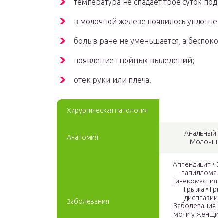
температура не спадает трое суток под
в молочной железе появилось уплотне
боль в ране не уменьшается, а беспоко
появление гнойных выделений;
отек руки или плеча.
Хирургическая патология
Анальный 
Анатомия
Молочные
Аппендицит • 
папиллома 
Гинекомастия 
Грыжа • Г
дисплазии
Заболевания
Заболевания 
мочи у женщи