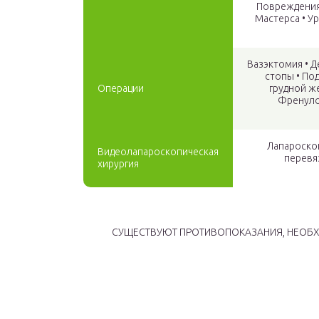
Повреждения 
Мастерса • У
Вазэктомия • Д
стопы • По
Операции
грудной ж
Френуло
Лапароскопическа
Видеолапароскопическая
перевязка труб‏‎ • Лапа
хирургия
СУЩЕСТВУЮТ ПРОТИВОПОКАЗАНИЯ, НЕОБХ