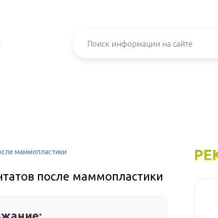
х
РЕ
осле маммопластики
нтатов после маммопластики
жание: