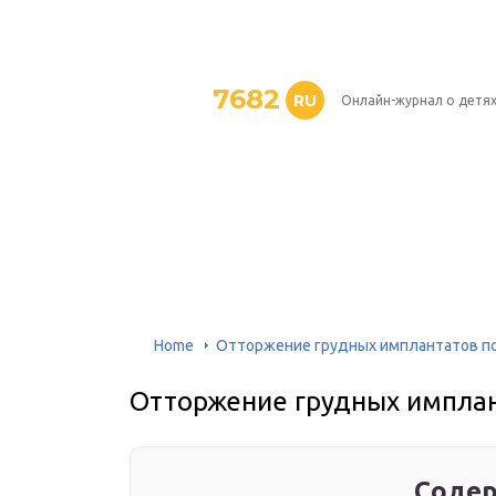
7682
RU
Онлайн-журнал о детя
Home
Отторжение грудных имплантатов п
Отторжение грудных импла
Содер