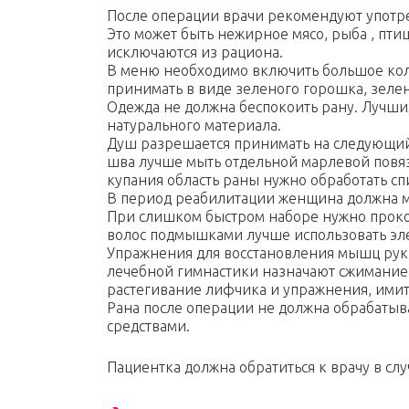
После операции врачи рекомендуют употре
Это может быть нежирное мясо, рыба , птиц
исключаются из рациона.
В меню необходимо включить большое кол
принимать в виде зеленого горошка, зелен
Одежда не должна беспокоить рану. Лучши
натурального материала.
Душ разрешается принимать на следующий 
шва лучше мыть отдельной марлевой повяз
купания область раны нужно обработать сп
В период реабилитации женщина должна мн
При слишком быстром наборе нужно прокон
волос подмышками лучше использовать эле
Упражнения для восстановления мышц руки
лечебной гимнастики назначают сжимание 
растегивание лифчика и упражнения, им
Рана после операции не должна обрабаты
средствами.
Пациентка должна обратиться к врачу в слу