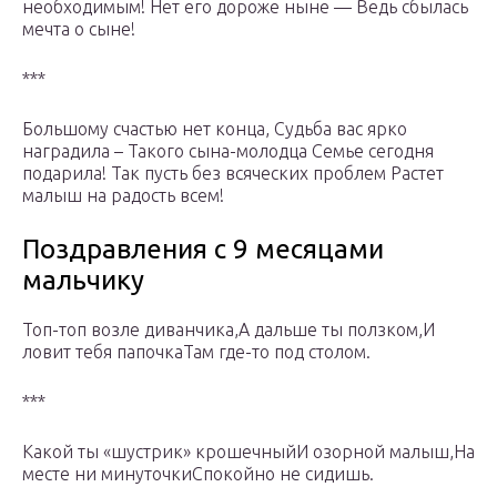
необходимым! Нет его дороже ныне — Ведь сбылась
мечта о сыне!
***
Большому счастью нет конца, Судьба вас ярко
наградила – Такого сына-молодца Семье сегодня
подарила! Так пусть без всяческих проблем Растет
малыш на радость всем!
Поздравления с 9 месяцами
мальчику
Топ-топ возле диванчика,А дальше ты ползком,И
ловит тебя папочкаТам где-то под столом.
***
Какой ты «шустрик» крошечныйИ озорной малыш,На
месте ни минуточкиСпокойно не сидишь.