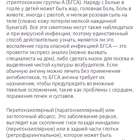
стрептококком группы А (БГСА). Наряду с болью в
горле у детей может быть жар, головная боль, боль в
животе, иногда с рвотой, и мелкая розовая сыпь на
теле (словно кожу потерли мелкой наждачной
бумагой). Все эти симптомы могут также наблюдаться
и при вирусной инфекции, поэтому единственный
способ действительно узнать, является ли это
воспаление горла опасной инфекцией БГСА — это
провести экспресс анализ (можно вызвать
специалиста на дом), либо сделать мазок для посева и
выделения чистой культуры возбудителя. Если
обычную ангину можно лечить без применения
антибиотиков, то БГСА ангина требует их
назначения, чтобы предупредить возможные
тяжелые осложнения, такие как проблемы с сердцем,
поражения почек и суставов.
Перитонзиллярный (паратонзиллярный) или
заглоточный абсцесс. Это заболевание редкое,
выглядит как скопление гноя позади миндалин
(перитонзиллярное) или в задней части глотки
(ретрофарингеальное), которое может быть