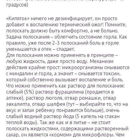
градусов)
«Кипяток» ничего не дезинфицирует, он просто
добавит к воспалению термический ожог! Помните,
полоскать должно быть комфортно, а не больно.
Задача полоскания – облегчить состояние горла. Как
правило, уже после 2-3 полосканий боль в горле
уменьшается а отек – спадает.
Для полоскания можно применять в принципе –
любую жидкость, даже просто воду. Механизм
действия крайне прост: микроорганизмы смываются
с миндалин и горла, а значит – смывается токсин,
который собственно вызывает воспаление и боль.
Что можно применить как раствор для полоскания:
слабый (5%) раствор фурацилина (продается в
аптеке), раствор люголя, отвар ромашки, отвар
эвкалипта, отвар шалфея (тут – выбирайте то, что на
вкус и запах ребенку понравится больше), очень
слабый водный раствор йода (5 капель на стакан
теплой воды). Так же как и в питье – не стоит
полоскать жидкостями, содержащими растворенный
сахар, он является «кормом» для микрофлоры. Чем