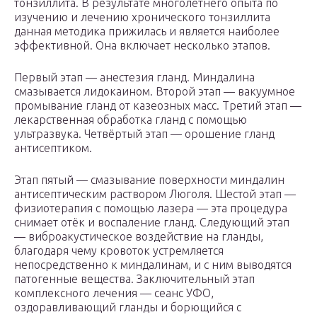
тонзиллита. В результате многолетнего опыта по
изучению и лечению хронического тонзиллита
данная методика прижилась и является наиболее
эффективной. Она включает несколько этапов.
Первый этап — анестезия гланд. Миндалина
смазывается лидокаином. Второй этап — вакуумное
промывание гланд от казеозных масс. Третий этап —
лекарственная обработка гланд с помощью
ультразвука. Четвёртый этап — орошение гланд
антисептиком.
Этап пятый — смазывание поверхности миндалин
антисептическим раствором Люголя. Шестой этап —
физиотерапия с помощью лазера — эта процедура
снимает отёк и воспаление гланд. Следующий этап
— виброакустическое воздействие на гланды,
благодаря чему кровоток устремляется
непосредственно к миндалинам, и с ним выводятся
патогенные вещества. Заключительный этап
комплексного лечения — сеанс УФО,
оздоравливающий гланды и борющийся с