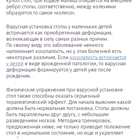
купол стоп, при ходьбе малыш опирается на внешнее
ребро стопы, соответственно, между коленями
образуется то самое «колесо».
Варусная установка стопы у маленьких детей
встречается как приобретенная деформация,
возникающая в силу самых разных причин.
По своему виду это заболевание немного
напоминает косолапость, но у этих болезней есть
некоторые различия. Если
косолапость встречается
у детей
в виде врожденной патологии, то варусная
деформация формируется у детей уже после
рождения.
Физические упражнения при варусной установке
стоп также способны оказать серьезный
терапевтический эффект. Для начала выясним какой
должна быть нормальная постановка. Стопы должны
быть параллельны друг другу, с небольшим
разведением носков. Методика тренировок,
предложенная ниже, не только приводит положение
стоп в нормальное состояние, но еще и укрепляет