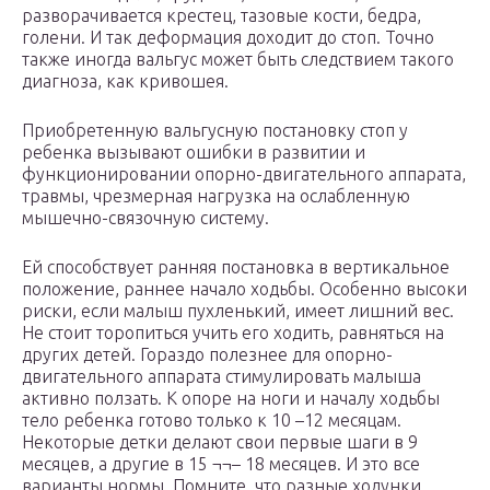
разворачивается крестец, тазовые кости, бедра,
голени. И так деформация доходит до стоп. Точно
также иногда вальгус может быть следствием такого
диагноза, как кривошея.
Приобретенную вальгусную постановку стоп у
ребенка вызывают ошибки в развитии и
функционировании опорно-двигательного аппарата,
травмы, чрезмерная нагрузка на ослабленную
мышечно-связочную систему.
Ей способствует ранняя постановка в вертикальное
положение, раннее начало ходьбы. Особенно высоки
риски, если малыш пухленький, имеет лишний вес.
Не стоит торопиться учить его ходить, равняться на
других детей. Гораздо полезнее для опорно-
двигательного аппарата стимулировать малыша
активно ползать. К опоре на ноги и началу ходьбы
тело ребенка готово только к 10 –12 месяцам.
Некоторые детки делают свои первые шаги в 9
месяцев, а другие в 15 ¬¬– 18 месяцев. И это все
варианты нормы. Помните, что разные ходунки,