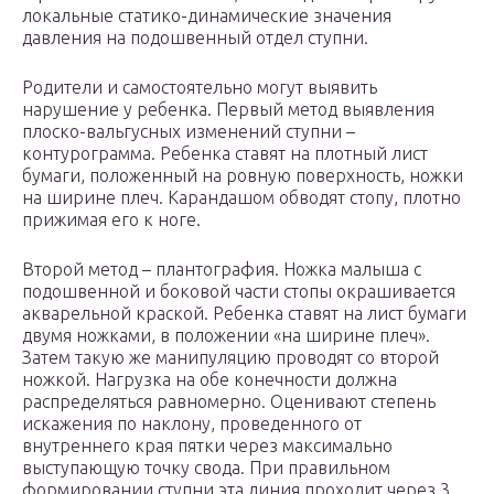
локальные статико-динамические значения
давления на подошвенный отдел ступни.
Родители и самостоятельно могут выявить
нарушение у ребенка. Первый метод выявления
плоско-вальгусных изменений ступни –
контурограмма. Ребенка ставят на плотный лист
бумаги, положенный на ровную поверхность, ножки
на ширине плеч. Карандашом обводят стопу, плотно
прижимая его к ноге.
Второй метод – плантография. Ножка малыша с
подошвенной и боковой части стопы окрашивается
акварельной краской. Ребенка ставят на лист бумаги
двумя ножками, в положении «на ширине плеч».
Затем такую же манипуляцию проводят со второй
ножкой. Нагрузка на обе конечности должна
распределяться равномерно. Оценивают степень
искажения по наклону, проведенного от
внутреннего края пятки через максимально
выступающую точку свода. При правильном
формировании ступни эта линия проходит через 3